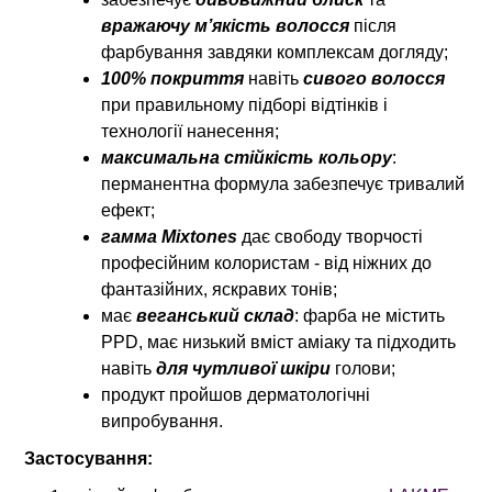
вражаючу м’якість волосся
після
фарбування завдяки комплексам догляду;
100% покриття
навіть
сивого волосся
при правильному підборі відтінків і
технології нанесення;
максимальна стійкість кольору
:
перманентна формула забезпечує тривалий
ефект;
гамма Mixtones
дає свободу творчості
професійним колористам - від ніжних до
фантазійних, яскравих тонів;
має
веганський склад
: фарба не містить
PPD, має низький вміст аміаку та підходить
навіть
для чутливої шкіри
голови;
продукт пройшов дерматологічні
випробування.
Застосування: