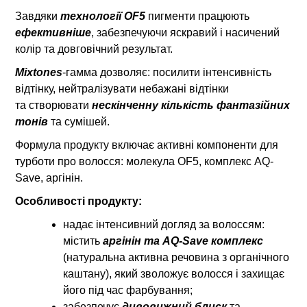
Завдяки
технології OF5
пигменти працюють
ефективніше
, забезпечуючи яскравий і насичений
колір та довговічний результат.
Mixtones
-гамма дозволяє: посилити інтенсивність
відтінку, нейтралізувати небажані відтінки
та створювати
нескінченну кількість фантазійних
тонів
та сумішей.
Формула продукту включає активні компоненти для
турботи про волосся: молекула OF5, комплекс AQ-
Save, аргінін.
Особливості продукту:
надає інтенсивний догляд за волоссям:
містить
аргінін та AQ-Save
комплекс
(натуральна активна речовина з органічного
каштану), який зволожує волосся і захищає
його під час фарбування;
забезпечує
дивовижний блиск
та