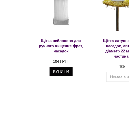
Щітка нейлонова для
Щітка латунн
ручного чищення фрез,
насадок, ав
насадок
діаметр 22 
частина
104 ГРН
105 
КУПИТИ
Немає в н