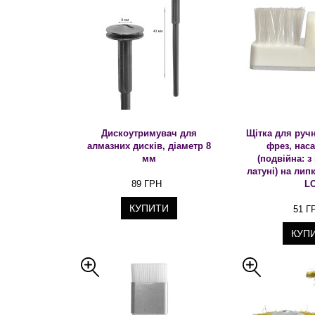
Дискоутримувач для
Щітка для руч
алмазних дисків, діаметр 8
фрез, наса
мм
(подвійна: з
латуні) на лип
89 ГРН
L
КУПИТИ
51 Г
КУП