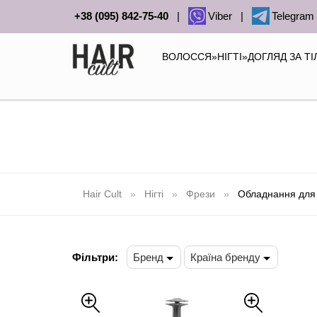
+38 (095) 842-75-40
|
Viber
|
Telegram
ВОЛОССЯ
»
НІГТІ
»
ДОГЛЯД ЗА Т
Hair Cult
Нігті
Фрези
Обладнання для
Фільтри:
Бренд
Країна бренду