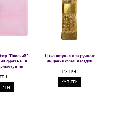
йзер "Плоский"
Щітка латунна для ручного
ння фрез на 14
чищення фрез, насадок
прямокутний
143 ГРН
 ГРН
КУПИТИ
ПИТИ