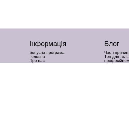
Інформація
Блог
Бонусна програма
Часті причин
Головна
Топ для гель
Про нас
професійном
Бренди
Нарощення на
Графік роботи
підходить
Доставка і оплата
Наслідки гел
Гарантія та повернення товару
коли — міф
Оферта
Тальк у мані
Контакти
роботи
Політика конфіденційності
Металева ге
манікюр без