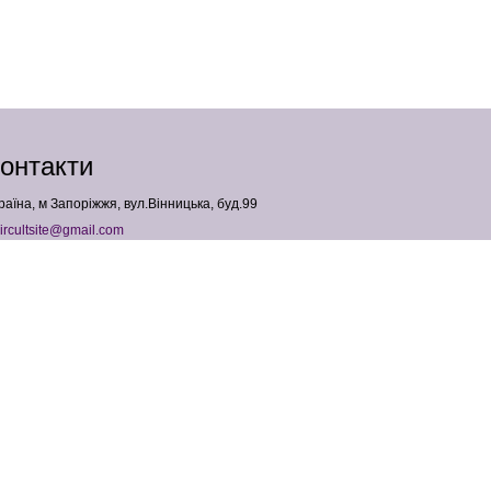
онтакти
раїна, м Запоріжжя, вул.Вінницька, буд.99
ircultsite@gmail.com
380958427540
ОП Падалка Анна Геннадіївна
ПН: 3683004241
Copyright 2026 Hair Cult . All Rights Reserved
Карта сайту