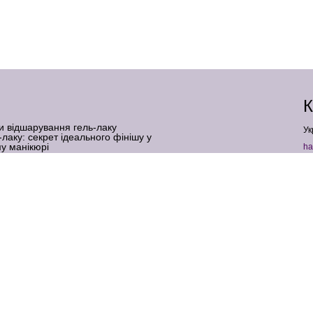
К
и відшарування гель-лаку
Ук
-лаку: секрет ідеального фінішу у
у манікюрі
ha
 верхні форми: що це таке і для кого
+
ь-лаку для нігтів: коли шкода реальна, а
кюрі: професійний секрет бездоганної
Ф
І
ль-фарба: як створити дзеркальний
 помилок