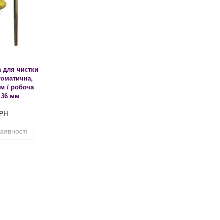
а для чистки
томатична,
мм / робоча
 36 мм
ГРН
аявності