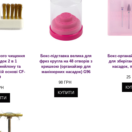
ного чищення
Бокс-підставка велика для
Бокс-органа
док 2 в 1
фрез кругла на 48 отворів з
для зберіга
 нейлону та
кришкою (органайзер для
насадок, 
кій основі CF-
манікюрних насадок) G96
O
25
98 ГРН
КУ
РН
КУПИТИ
ИТИ