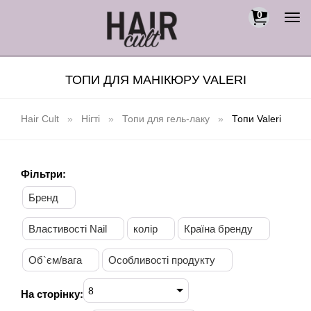
0
Togg
navi
ТОПИ ДЛЯ МАНІКЮРУ VALERI
Hair Cult
Нігті
Топи для гель-лаку
Топи Valeri
Фільтри:
Бренд
Властивості Nail
колір
Країна бренду
Об`єм/вага
Особливості продукту
8
На сторінку: