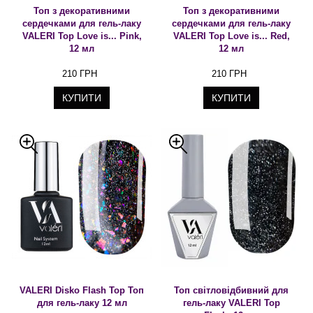
Топ з декоративними
Топ з декоративними
сердечками для гель-лаку
сердечками для гель-лаку
VALERI Top Love іs... Pink,
VALERI Top Love іs... Red,
12 мл
12 мл
210 ГРН
210 ГРН
КУПИТИ
КУПИТИ
VALERI Disko Flash Top Топ
Топ світловідбивний для
для гель-лаку 12 мл
гель-лаку VALERI Top