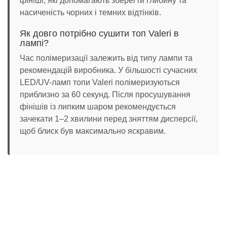
фініші, які допомагають зберегти глибину та
насиченість чорних і темних відтінків.
Як довго потрібно сушити топ Valeri в
лампі?
Час полімеризації залежить від типу лампи та
рекомендацій виробника. У більшості сучасних
LED/UV-ламп топи Valeri полімеризуються
приблизно за 60 секунд. Після просушування
фінішів із липким шаром рекомендується
зачекати 1–2 хвилини перед зняттям дисперсії,
щоб блиск був максимально яскравим.