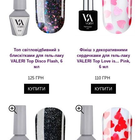
Топ світловідбивний з
Фініш з декоративними
блискітками для гель-лаку
сердечками для гель-лаку
VALERI Top Disco Flash, 6
VALERI Top Love іs... Pink,
мл
6 мл
125 ГРН
110 ГРН
КУПИТИ
КУПИТИ