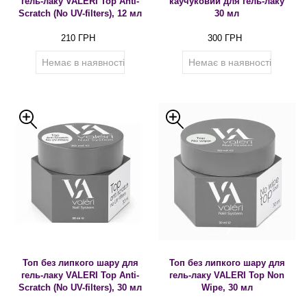
гель-лаку VALERI Top Anti-
каучуковий для гель-лаку
Scratch (No UV-filters), 12 мл
30 мл
210 ГРН
300 ГРН
Немає в наявності
Немає в наявності
Топ без липкого шару для
Топ без липкого шару для
гель-лаку VALERI Top Anti-
гель-лаку VALERI Top Non
Scratch (No UV-filters), 30 мл
Wipe, 30 мл