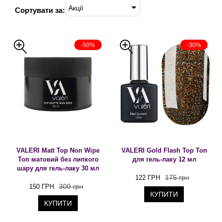
Акції
Сортувати за:
-50%
-30%
VALERI Matt Top Non Wipe
VALERI Gold Flash Top Топ
Топ матовий без липкого
для гель-лаку 12 мл
шару для гель-лаку 30 мл
175 грн
122 ГРН
300 грн
150 ГРН
КУПИТИ
КУПИТИ