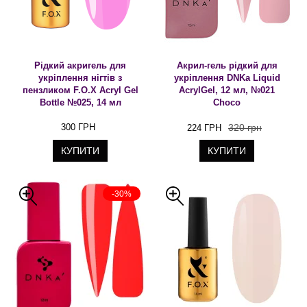
Рідкий акригель для
Акрил-гель рідкий для
укріплення нігтів з
укріплення DNKa Liquid
пензликом F.O.X Acryl Gel
AcrylGel, 12 мл, №021
Bottle №025, 14 мл
Choco
300 ГРН
320 грн
224 ГРН
КУПИТИ
КУПИТИ
-30%