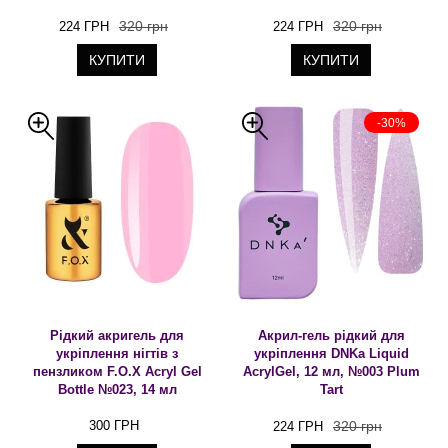
320 грн
320 грн
224 ГРН
224 ГРН
КУПИТИ
КУПИТИ
-30%
Рідкий акригель для
Акрил-гель рідкий для
укріплення нігтів з
укріплення DNKa Liquid
пензликом F.O.X Acryl Gel
AcrylGel, 12 мл, №003 Plum
Bottle №023, 14 мл
Tart
300 ГРН
320 грн
224 ГРН