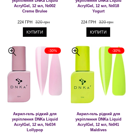
укріплення DNKa Liquid
укріплення DNKa Liquid
AcrylGel, 12 мл, №002
AcrylGel, 12 мл, №018
Creme Brulee
Yogurt
320 грн
320 грн
224 ГРН
224 ГРН
КУПИТИ
КУПИТИ
-30%
-30%
Акрил-гель рідкий для
Акрил-гель рідкий для
укріплення DNKa Liquid
укріплення DNKa Liquid
AcrylGel, 12 мл, №034
AcrylGel, 12 мл, №041
Lollypop
Maldives