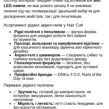
поспіху. Матеріал твердне тільки під впливом
UV або
LED-лампи
, не має різкого запаху й не викликає
печіння під час полімеризації. Ідеальний вибір як для
досвідчених майстрів, так і для початківців.
Асортимент рідких акрил-гелів у Hair Cult
Рідкі полігелі з пензликом
— зручна форма
флакона для швидкої роботи без зайвих
інструментів.
Прозорі, кольорові та камуфлюючі відтінки
—
для класичного манікюру, френча або ефектного
дизайну.
Акрил-гелі з шиммером
— створюють сяйво та
глибину кольору без додаткового декору.
Гіпоалергенні формули
— безпечні, без
агресивних мономерів, підходять для чутливої
шкіри.
Професійні бренди
— DNKa, F.O.X, Nails of the
Day та інші.
Переваги рідкого полігелю
✅
Зручність:
готовий до використання, не
потребує змішування, легко наноситься
пензликом.
✅
Міцність і легкість:
нігті стають твердими, але
без відчуття обтяження.