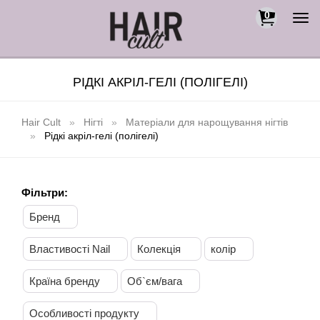
0
Togg
navi
РІДКІ АКРІЛ-ГЕЛІ (ПОЛІГЕЛІ)
Hair Cult
Нігті
Матеріали для нарощування нігтів
Рідкі акріл-гелі (полігелі)
Фільтри:
Бренд
Властивості Nail
Колекція
колір
Країна бренду
Об`єм/вага
Особливості продукту