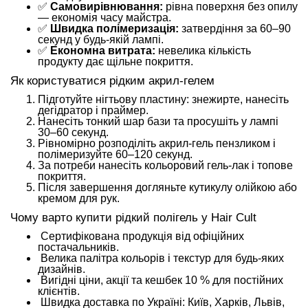
✅
Самовирівнювання:
рівна поверхня без опилу
— економія часу майстра.
✅
Швидка полімеризація:
затвердіння за 60–90
секунд у будь-якій лампі.
✅
Економна витрата:
невелика кількість
продукту дає щільне покриття.
Як користуватися рідким акрил-гелем
Підготуйте нігтьову пластину: знежирте, нанесіть
дегідратор і праймер.
Нанесіть тонкий шар бази та просушіть у лампі
30–60 секунд.
Рівномірно розподіліть акрил-гель пензликом і
полімеризуйте 60–120 секунд.
За потреби нанесіть кольоровий гель-лак і топове
покриття.
Після завершення догляньте кутикулу олійкою або
кремом для рук.
Чому варто купити рідкий полігель у Hair Cult
Сертифікована продукція від офіційних
постачальників.
Велика палітра кольорів і текстур для будь-яких
дизайнів.
Вигідні ціни, акції та кешбек 10 % для постійних
клієнтів.
Швидка доставка по Україні: Київ, Харків, Львів,