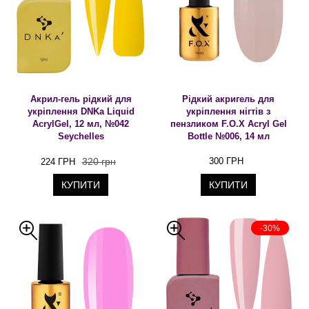
Акрил-гель рідкий для
Рідкий акригель для
укріплення DNKa Liquid
укріплення нігтів з
AcrylGel, 12 мл, №042
пензликом F.O.X Acryl Gel
Seychelles
Bottle №006, 14 мл
320 грн
300 ГРН
224 ГРН
КУПИТИ
КУПИТИ
-30%