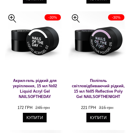
-30%
-30%
Акрил-гель рідкий для
Полігель
укріплення, 15 мл №02
світловідбиваючий рідкий,
Liquid Acryl Gel
15 мл №05 Reflective Poly
NAILSOFTHEDAY
Gel NAILSOFTHENIGHT
245 грн
315 грн
172 ГРН
221 ГРН
КУПИТИ
КУПИТИ