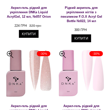
Акрил-гель рідкий для
Рідкий акригель для
укріплення DNKa Liquid
укріплення нігтів з
AcrylGel, 12 мл, №057 Orion
пензликом F.O.X Acryl Gel
Bottle №022, 14 мл
320 грн
224 ГРН
300 ГРН
КУПИТИ
КУПИТИ
-30%
-30%
Акрил-гель рідкий для
Акрил-гель рідкий для