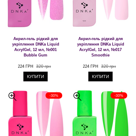
Акрил-гель рідкий для
Акрил-гель рідкий для
укріплення DNKa Liquid
укріплення DNKa Liquid
AcrylGel, 12 мл, №001
AcrylGel, 12 мл, №017
Bubble Gum
Smoothie
320 грн
320 грн
224 ГРН
224 ГРН
КУПИТИ
КУПИТИ
-30%
-30%