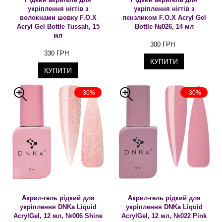
укріплення нігтів з
укріплення нігтів з
волокнами шовку F.O.X
пензликом F.O.X Acryl Gel
Acryl Gel Bottle Tussah, 15
Bottle №026, 14 мл
мл
300 ГРН
330 ГРН
КУПИТИ
КУПИТИ
-30%
-30%
Акрил-гель рідкий для
Акрил-гель рідкий для
укріплення DNKa Liquid
укріплення DNKa Liquid
AcrylGel, 12 мл, №006 Shine
AcrylGel, 12 мл, №022 Pink