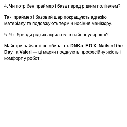
4. Чи потрібен праймер і база перед рідким полігелем?
Так, праймер і базовий шар покращують адгезію
матеріалу та подовжують термін носіння манікюру.
5. Які бренди рідких акрил-гелів найпопулярніші?
Майстри найчастіше обирають
DNKa
,
F.O.X
,
Nails of the
Day
та
Valeri
— ці марки поєднують професійну якість і
комфорт у роботі.