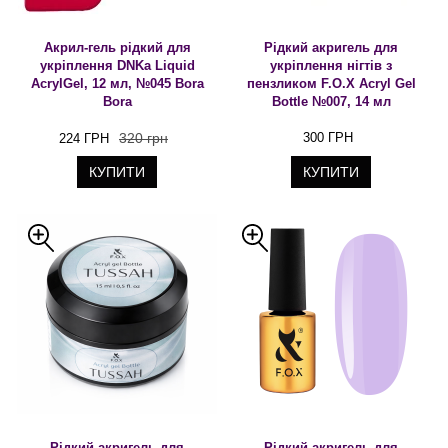
Акрил-гель рідкий для
Рідкий акригель для
укріплення DNKa Liquid
укріплення нігтів з
AcrylGel, 12 мл, №045 Bora
пензликом F.O.X Acryl Gel
Bora
Bottle №007, 14 мл
320 грн
300 ГРН
224 ГРН
КУПИТИ
КУПИТИ
Рідкий акригель для
Рідкий акригель для