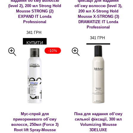
надання об`єму волоссю
фіксації для надання
(level 2), 200 мл Strong Hold
об`єму волоссю (level 3),
Mousse STRONG (2)
200 мл X-Strong Hold
EXPAND IT Londa
Mousse X-STRONG (3)
Professional
DRAMATIZE IT Londa
Professional
341 ГРН
341 ГРН
КУПИТИ
КУПИТИ
-10%
Мус-спрей для
Піна для надання об’єму
прикореневого об`єму
сильної фіксації, 300 мл
волосся, 250мл (Force 3)
Volumizing Mousse
Root lift Spray-Mousse
3DELUXE