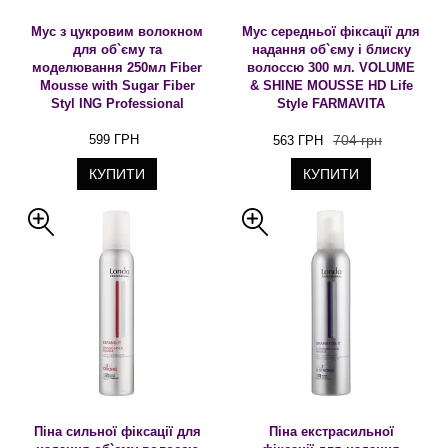
Мус з цукровим волокном
Мус середньої фіксації для
для об`єму та
надання об`єму і блиску
моделювання 250мл Fiber
волоссю 300 мл. VOLUME
Mousse with Sugar Fiber
& SHINE MOUSSE HD Life
Styl ING Professional
Style FARMAVITA
599 ГРН
704 грн
563 ГРН
КУПИТИ
КУПИТИ
Піна сильної фіксації для
Піна екстрасильної