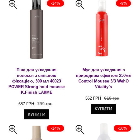
КУПИТИ
-14%
-9%
Піна для укладання
Мус для укладання з
волосся з сильною
природним ефектом 250мл
фіксацією, 300 мл 46023
Control Mousse 3/3 WehO
POWER Strong hold mousse
Vitality`s
K.Finish LAКME
618 грн
562 ГРН
799 грн
687 ГРН
КУПИТИ
КУПИТИ
-14%
-10%