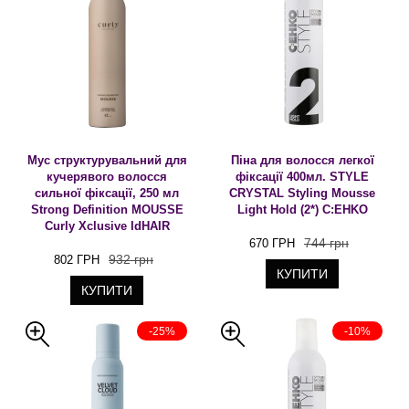
Мус структурувальний для
Піна для волосся легкої
кучерявого волосся
фіксації 400мл. STYLE
сильної фіксації, 250 мл
CRYSTAL Styling Mousse
Strong Definition MOUSSE
Light Hold (2*) C:EHKO
Curly Xclusive IdHAIR
744 грн
670 ГРН
932 грн
802 ГРН
КУПИТИ
КУПИТИ
-25%
-10%