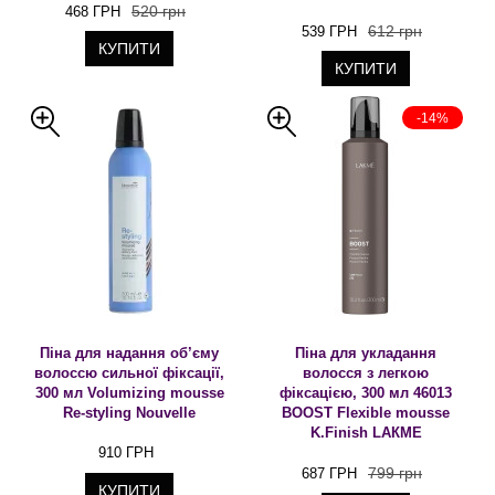
520 грн
468 ГРН
612 грн
539 ГРН
КУПИТИ
КУПИТИ
-14%
Піна для надання об’єму
Піна для укладання
волоссю сильної фіксації,
волосся з легкою
300 мл Volumizing mousse
фіксацією, 300 мл 46013
Re-styling Nouvelle
BOOST Flexible mousse
K.Finish LAКME
910 ГРН
799 грн
687 ГРН
КУПИТИ