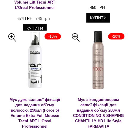
Volume Lift Tecni ART
L’Oreal Professionnel
450 ГРН
КУПИТИ
749 грн
674 ГРН
КУПИТИ
-10%
-20%
Мус дуже сильної фіксації
Мус з кондиціонером
для надання об`єму
легкої фіксації для
волоссю, 250мл (Force 5)
надання об`єму 200мл
Volume Extra Full Mousse
CONDITIONING & SHAPING
Tecni ART L’Oreal
CHANTILLY HD Life Style
Professionnel
FARMAVITA