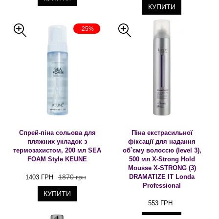
КУПИТИ
-25%
Спрей-піна сольова для
Піна екстрасильної
пляжних укладок з
фіксації для надання
термозахистом, 200 мл SEA
об`єму волоссю (level 3),
FOAM Style KEUNE
500 мл X-Strong Hold
Mousse X-STRONG (3)
1870 грн
DRAMATIZE IT Londa
1403 ГРН
Professional
КУПИТИ
553 ГРН