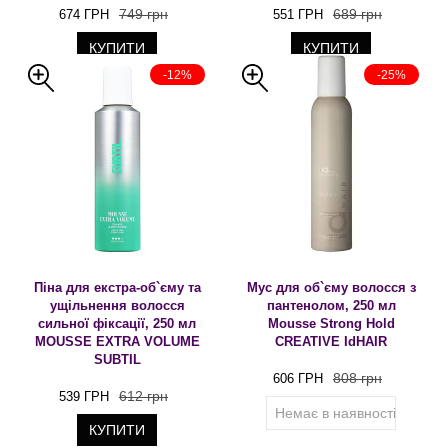
749 грн
689 грн
674 ГРН
551 ГРН
КУПИТИ
КУПИТИ
-12%
-25%
Піна для екстра-об`єму та
Мус для об`єму волосся з
ущільнення волосся
пантенолом, 250 мл
сильної фіксації, 250 мл
Mousse Strong Hold
MOUSSE EXTRA VOLUME
CREATIVE IdHAIR
SUBTIL
808 грн
606 ГРН
612 грн
539 ГРН
Немає в наявності
КУПИТИ