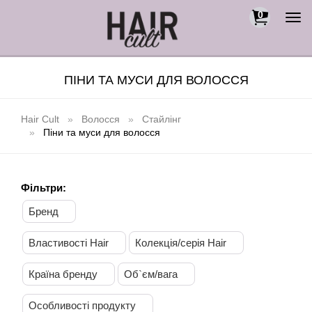
0
Togg
navi
ПІНИ ТА МУСИ ДЛЯ ВОЛОССЯ
Hair Cult
Волосся
Стайлінг
Піни та муси для волосся
Фільтри:
Бренд
Властивості Hair
Колекція/серія Hair
Країна бренду
Об`єм/вага
Особливості продукту