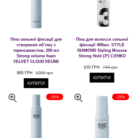
Піна сильної фіксації для
Піна для волосся сильної
створення об`єму з
фіксації 400мл. STYLE
термозахистом, 200 мл
DIAMOND Styling Mousse
Strong volume foam
Strong Hold (3*) C:EHKO
VELVET CLOUD KEUNE
744 грн
670 ГРН
1066 грн
800 ГРН
КУПИТИ
КУПИТИ
-25%
-25%