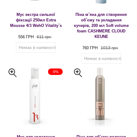
Мус екстра сильної
Піна м`яка для створення
фіксації 250мл Extra
об`єму та укладання
Mousse 4/3 WehO Vitality`s
кучерів, 200 мл Soft volume
foam CASHMERE CLOUD
611 грн
KEUNE
556 ГРН
Немає в наявності
1013 грн
760 ГРН
Немає в наявності
-9%
Мус для укладання
Піна для об`єму волосся