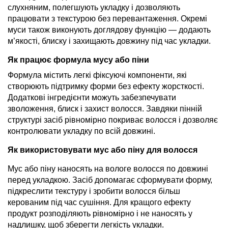
слухняним, полегшують укладку і дозволяють
працювати з текстурою без перевантаження. Окремі
муси також виконують доглядову функцію — додають
м’якості, блиску і захищають довжину під час укладки.
Як працює формула мусу або піни
Формула містить легкі фіксуючі компоненти, які
створюють підтримку форми без ефекту жорсткості.
Додаткові інгредієнти можуть забезпечувати
зволоження, блиск і захист волосся. Завдяки пінній
структурі засіб рівномірно покриває волосся і дозволяє
контролювати укладку по всій довжині.
Як використовувати мус або піну для волосся
Мус або піну наносять на вологе волосся по довжині
перед укладкою. Засіб допомагає сформувати форму,
підкреслити текстуру і зробити волосся більш
керованим під час сушіння. Для кращого ефекту
продукт розподіляють рівномірно і не наносять у
надлишку, щоб зберегти легкість укладки.