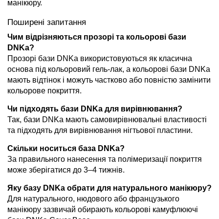
манікюру.
Поширені запитання
Чим відрізняються прозорі та кольорові бази
DNKa?
Прозорі бази DNKa використовуються як класична
основа під кольоровий гель-лак, а кольорові бази DNKa
мають відтінок і можуть частково або повністю замінити
кольорове покриття.
Чи підходять бази DNKa для вирівнювання?
Так, бази DNKa мають самовирівнювальні властивості
та підходять для вирівнювання нігтьової пластини.
Скільки носиться база DNKa?
За правильного нанесення та полімеризації покриття
може зберігатися до 3–4 тижнів.
Яку базу DNKa обрати для натурального манікюру?
Для натурального, нюдового або французького
манікюру зазвичай обирають кольорові камуфлюючі