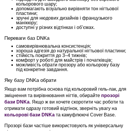
кольорового шару;
допомагають візуально вирівняти тон нігтьової
пластини;
зручні для нюдових дизайнів і французького
манікюру;
доступні у різних відтінках і об’ємах.
Переваги баз DNKa
самовирівнювальна консистенція;
хороша адгезія до натуральної нігтьової пластини;
стійкість покриття до 3–4 тижнів;
комфорт у роботі для майстрів і початківців;
можливість обрати прозору або кольорову базу
під конкретне завдання.
Яку базу DNKa обрати
Якщо вам потрібна основа під кольоровий гель-лак, для
зміцнення та вирівнювання нігтів, обирайте
прозорі
бази DNKa
. Якщо ж ви хочете скоротити час роботи та
отримати одразу готовий відтінок, зверніть увагу на
кольорові бази DNKa
та камуфлюючі Cover Base.
Прозорі бази частіше використовують як універсальну