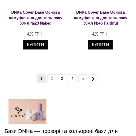
DNKa Cover Base Основа
DNKa Cover Base Основа
камуфляжна для гель-лаку
камуфляжна для гель-лаку
30мл №29 Naked
30мл №43 Faithful
425 ГРН
425 ГРН
КУПИТИ
КУПИТИ
1
2
3
4
5
Бази DNKa — прозорі та кольорові бази для