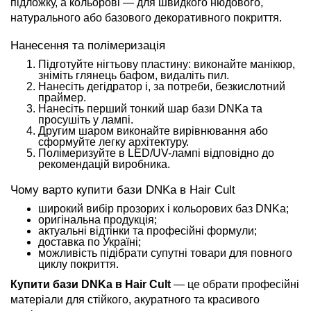
підложку, а кольорові — для швидкого нюдового,
натурального або базового декоративного покриття.
Нанесення та полімеризація
Підготуйте нігтьову пластину: виконайте манікюр,
зніміть глянець бафом, видаліть пил.
Нанесіть дегідратор і, за потреби, безкислотний
праймер.
Нанесіть перший тонкий шар бази DNKa та
просушіть у лампі.
Другим шаром виконайте вирівнювання або
сформуйте легку архітектуру.
Полімеризуйте в LED/UV-лампі відповідно до
рекомендацій виробника.
Чому варто купити бази DNKa в Hair Cult
широкий вибір прозорих і кольорових баз DNKa;
оригінальна продукція;
актуальні відтінки та професійні формули;
доставка по Україні;
можливість підібрати супутні товари для повного
циклу покриття.
Купити бази DNKa в Hair Cult
— це обрати професійні
матеріали для стійкого, акуратного та красивого