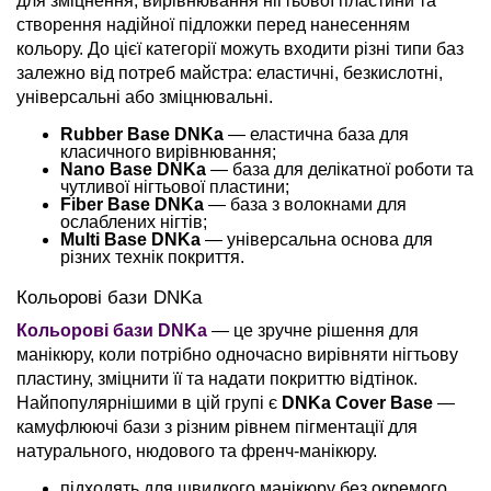
для зміцнення, вирівнювання нігтьової пластини та
створення надійної підложки перед нанесенням
кольору. До цієї категорії можуть входити різні типи баз
залежно від потреб майстра: еластичні, безкислотні,
універсальні або зміцнювальні.
Rubber Base DNKa
— еластична база для
класичного вирівнювання;
Nano Base DNKa
— база для делікатної роботи та
чутливої нігтьової пластини;
Fiber Base DNKa
— база з волокнами для
ослаблених нігтів;
Multi Base DNKa
— універсальна основа для
різних технік покриття.
Кольорові бази DNKa
Кольорові бази DNKa
— це зручне рішення для
манікюру, коли потрібно одночасно вирівняти нігтьову
пластину, зміцнити її та надати покриттю відтінок.
Найпопулярнішими в цій групі є
DNKa Cover Base
—
камуфлюючі бази з різним рівнем пігментації для
натурального, нюдового та френч-манікюру.
підходять для швидкого манікюру без окремого