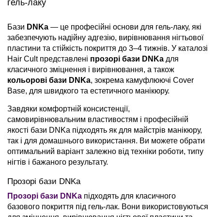
гель-лаку
Бази
DNKa
— це професійні основи для гель-лаку, які
забезпечують надійну адгезію, вирівнювання нігтьової
пластини та стійкість покриття до 3–4 тижнів. У каталозі
Hair Cult представлені
прозорі бази DNKa
для
класичного зміцнення і вирівнювання, а також
кольорові бази DNKa
, зокрема камуфлюючі Cover
Base, для швидкого та естетичного манікюру.
Завдяки комфортній консистенції,
самовирівнювальним властивостям і професійній
якості бази DNKa підходять як для майстрів манікюру,
так і для домашнього використання. Ви можете обрати
оптимальний варіант залежно від техніки роботи, типу
нігтів і бажаного результату.
Прозорі бази DNKa
Прозорі бази DNKa
підходять для класичного
базового покриття під гель-лак. Вони використовуються