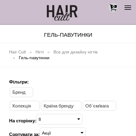
0
Togg
navi
ГЕЛЬ-ПАВУТИНКИ
Hair Cult
Нігті
Все для дизайну нігтів
Гель-павутинки
Фільтри:
Бренд
Колекція
Країна бренду
Об`єм/вага
8
На сторінку:
Акції
Сортувати за: