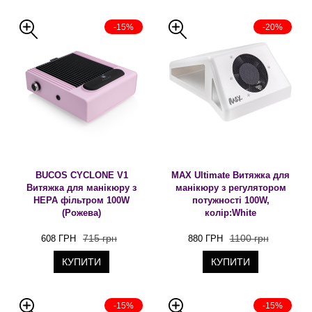
-15%
-20%
BUCOS CYCLONE V1
MAX Ultimate Витяжка для
Витяжка для манікюру з
манікюру з регулятором
HEPA фільтром 100W
потужності 100W,
(Рожева)
колір:White
715 грн
1100 грн
608 ГРН
880 ГРН
КУПИТИ
КУПИТИ
-15%
-15%