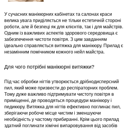
У сучасних манікюрних кабінетах та салонах краси
велика увага приділяється не тільки естетичній стороні
роботи, але й безпеці як для клієнтів, так і для майстрів.
Одним із важливих аспектів здорового середовища є
забезпечення чистоти повітря. З цим завданням
ідеально справляється витяжка для манікюру. Прилад є
незамінним помічником кожного нейл майстра.
Для чого потрібні манікюрні витяжки?
Під час обробки нігтів утворюється дрібнодисперсний
пил, який може призвести до респіраторних проблем.
Тому дуже важливо підтримувати чистоту повітря в
приміщенні, де проводяться процедури манікюру і
педикюру. Витяжка для нігтів ефективно поглинає пил,
зберігаючи робоче місце чистим і зменшуючи
необхідність у частому прибиранні. Крім цього прилад
здатний поглинати хімічні випаровування від засобів