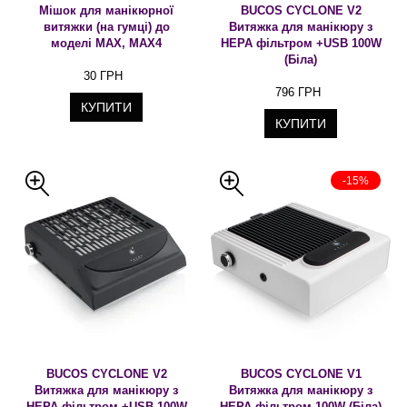
Мішок для манікюрної
BUCOS CYCLONE V2
витяжки (на гумці) до
Витяжка для манікюру з
моделі MAX, MAX4
HEPA фільтром +USB 100W
(Біла)
30 ГРН
796 ГРН
КУПИТИ
КУПИТИ
-15%
BUCOS CYCLONE V2
BUCOS CYCLONE V1
Витяжка для манікюру з
Витяжка для манікюру з
HEPA фільтром +USB 100W
HEPA фільтром 100W (Біла)