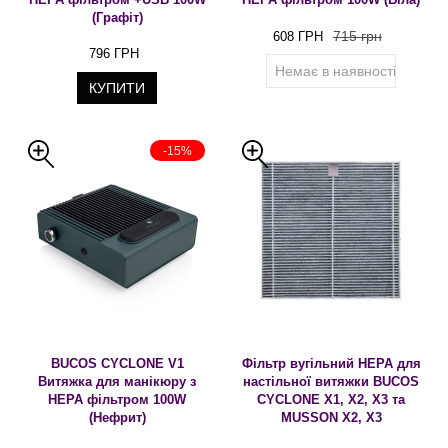
(Графіт)
715 грн
608 ГРН
796 ГРН
Немає в наявності
КУПИТИ
-15%
BUCOS CYCLONE V1
Фільтр вугільний HEPA для
Витяжка для манікюру з
настільної витяжки BUCOS
HEPA фільтром 100W
CYCLONE X1, X2, X3 та
(Нефрит)
MUSSON X2, X3