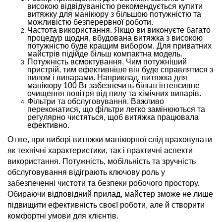
високою відвідуваністю рекомендується купити
витяжку для манікюру з більшою потужністю та
можливістю безперервної роботи.
Частота використання. Якщо ви виконуєте багато
процедур щодня, вбудована витяжка з високою
потужністю буде кращим вибором. Для приватних
майстрів підійде більш компактна модель.
Потужність всмоктування. Чим потужніший
пристрій, тим ефективніше він буде справлятися з
пилом і випарами. Наприклад, витяжка для
манікюру 100 Вт забезпечить більш інтенсивне
очищення повітря від пилу та хімічних випарів.
Фільтри та обслуговування. Важливо
переконатися, що фільтри легко замінюються та
регулярно чистяться, щоб витяжка працювала
ефективно.
Отже, при виборі витяжки манікюрної слід враховувати
як технічні характеристики, так і практичні аспекти
використання. Потужність, мобільність та зручність
обслуговування відіграють ключову роль у
забезпеченні чистоти та безпеки робочого простору.
Обираючи відповідний прилад, майстер зможе не лише
підвищити ефективність своєї роботи, але й створити
комфортні умови для клієнтів.