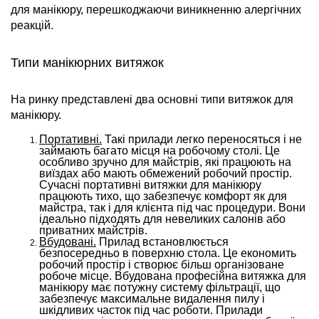
для манікюру, перешкоджаючи виникненню алергічних
реакцій.
Типи манікюрних витяжок
На ринку представлені два основні типи витяжок для
манікюру.
Портативні.
Такі прилади легко переносяться і не
займають багато місця на робочому столі. Це
особливо зручно для майстрів, які працюють на
виїздах або мають обмежений робочий простір.
Сучасні портативні витяжки для манікюру
працюють тихо, що забезпечує комфорт як для
майстра, так і для клієнта під час процедури. Вони
ідеально підходять для невеликих салонів або
приватних майстрів.
Вбудовані.
Прилад встановлюється
безпосередньо в поверхню стола. Це економить
робочий простір і створює більш організоване
робоче місце. Вбудована професійна витяжка для
манікюру має потужну систему фільтрації, що
забезпечує максимальне видалення пилу і
шкідливих часток під час роботи. Прилади