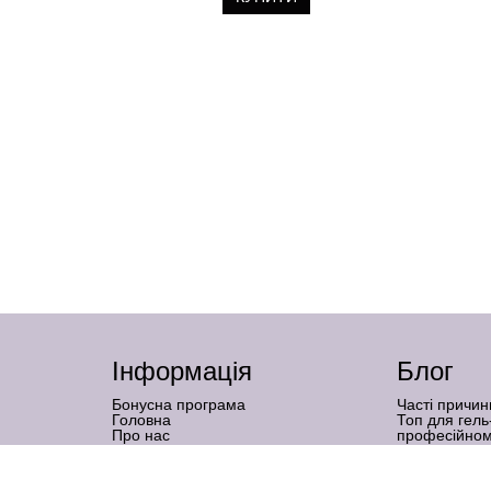
Інформація
Блог
Бонусна програма
Часті причин
Головна
Топ для гель
Про нас
професійном
Бренди
Нарощення на
Графік роботи
підходить
Доставка і оплата
Наслідки гел