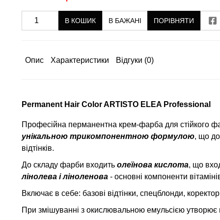
В КОШИК
В БАЖАНІ
ПОРІВНЯТИ
Опис
Характеристики
Відгуки
(0)
Permanent Hair Color ARTISTO ELEA Professional
Професійна перманентна крем-фарба для стійкого ф
унікальною трикомпонентною формулою
, що д
відтінків.
До складу фарби входить
олеїнова кислота
, що вхо
лінолева і ліноленова
- основні компоненти вітамінів
Включає в себе: базові відтінки, спецблонди, коректо
При змішуванні з окислювальною емульсією утворює м