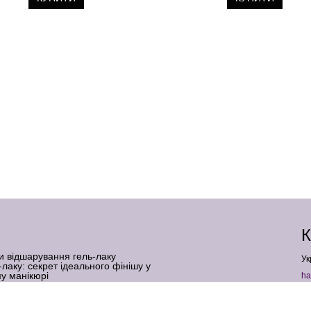
К
и відшарування гель-лаку
Ук
-лаку: секрет ідеального фінішу у
у манікюрі
ha
 верхні форми: що це таке і для кого
+
ь-лаку для нігтів: коли шкода реальна, а