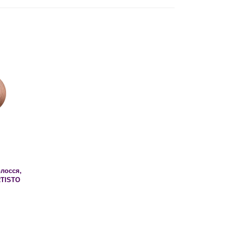
олосся,
RTISTO