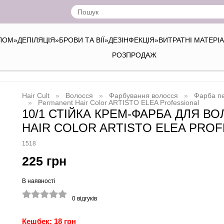
ІЛОМ
»
ДЕПІЛЯЦІЯ
»
БРОВИ ТА ВІЇ
»
ДЕЗІНФЕКЦІЯ
»
ВИТРАТНІ МАТЕРІ
РОЗПРОДАЖ
Hair Cult
Волосся
Фарбування волосся
Фарба пе
Permanent Hair Color ARTISTO ELEA Professional
10/1 СТІЙКА КРЕМ-ФАРБА ДЛЯ В
HAIR COLOR ARTISTO ELEA PRO
1518
225 грн
В наявності
0
відгуків
Кешбек: 18 грн