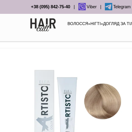
+38 (095) 842-75-40
|
Viber
|
Telegram
ВОЛОССЯ
»
НІГТІ
»
ДОГЛЯД ЗА Т