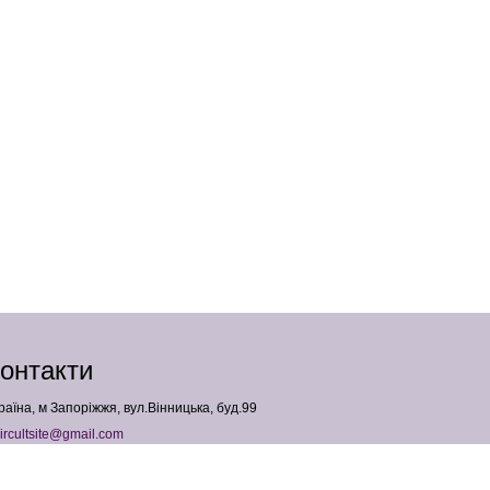
онтакти
раїна, м Запоріжжя, вул.Вінницька, буд.99
ircultsite@gmail.com
380958427540