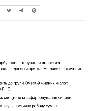
арбування і тонування волосся
з
озволяє досягти приголомшливих, насичених
дить до групи Омега-9 жирних кислот,
 F і E.
ри, спецтони із зафарбовування сивини.
`яку і еластичну робочу суміш.