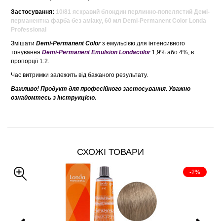
Застосування:
10/81 яскравий блондин перлинно-попелястий Демі-
перманентна фарба без аміаку, 60 мл Demi-Permanent Color Londa
Professional
Змішати
Demi-Permanent Color
з емульсією для інтенсивного
тонування
Demi-Permanent Emulsion Londacolor
1,9% або 4%, в
пропорції 1:2.
Час витримки залежить від бажаного результату.
Важливо! Продукт для професійного застосування. Уважно
ознайомтесь з інструкцією.
СХОЖІ ТОВАРИ
-2%