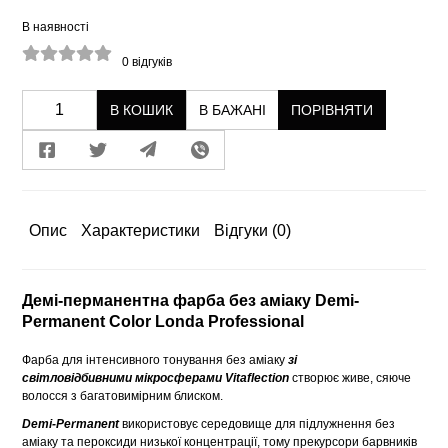
В наявності
0
відгуків
В КОШИК
В БАЖАНІ
ПОРІВНЯТИ
Опис
Характеристики
Відгуки
(0)
Демі-перманентна фарба без аміаку Demi-
Permanent Color Londa Professional
Фарба для інтенсивного тонування без аміаку
зі
світловідбивними мікросферами Vitaflection
створює живе, сяюче
волосся з багатовимірним блиском.
Demi-Permanent
використовує середовище для підлужнення без
аміаку та пероксиди низької концентрації, тому прекурсори барвників