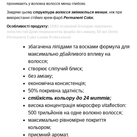
проникають у волокна волосся менш глибоко.
Завдяки цьому
структура волосся змінюється менше
, ніж при
використанні стійких крем-фарб
Permanent Color.
Особливості продукту:
10/81 яскравий блондин перлинно-
попелястий Демі-перманентна фарба без аміаку, 60 мл Demi-
Permanent Color Londa Professional
збагачена ліпідами та восками формула для
максимально дбайливого впливу на
волосся;
створює сліпучий блиск;
без аміаку;
економічна консистенція;
50% покривна здатність;
стійкість кольору до 24 миттів;
висока концентрація мікросфер vitaflection:
500 трильйонів на одне волокно волосся;
максимально рівномірне покриття
кольором;
приємний аромат.