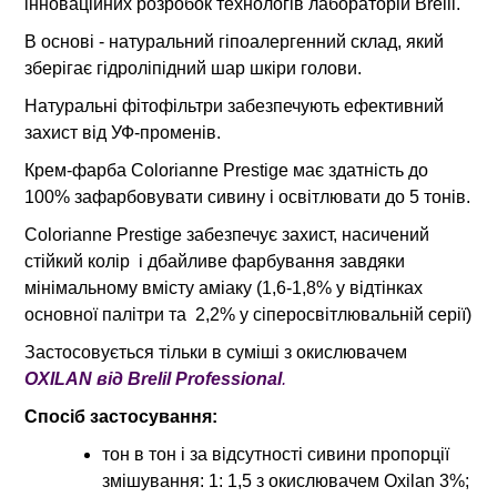
інноваційних розробок технологів лабораторій Brelil.
В основі - натуральний гіпоалергенний склад, який
зберігає гідроліпідний шар шкіри голови.
Натуральні фітофільтри забезпечують ефективний
захист від УФ-променів.
Крем-фарба Colorianne Prestige має здатність до
100% зафарбовувати сивину і освітлювати до 5 тонів.
Colorianne Prestige забезпечує захист, насичений
стійкий колір і дбайливе фарбування завдяки
мінімальному вмісту аміаку (1,6-1,8% у відтінках
основної палітри та 2,2% у сіперосвітлювальній серії)
Застосовується тільки в суміші з окислювачем
OXILAN від Brelil Professional
.
Спосіб застосування:
тон в тон і за відсутності сивини пропорції
змішування: 1: 1,5 з окислювачем Oxilan 3%;