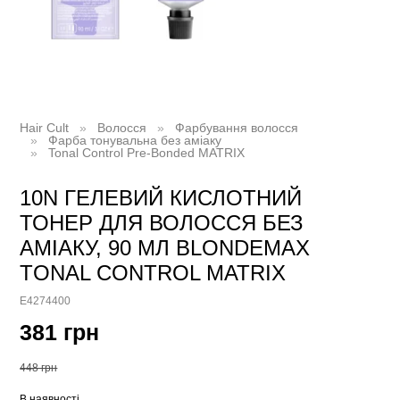
Hair Cult
Волосся
Фарбування волосся
Фарба тонувальна без аміаку
Tonal Control Pre-Bonded MATRIX
10N ГЕЛЕВИЙ КИСЛОТНИЙ
ТОНЕР ДЛЯ ВОЛОССЯ БЕЗ
АМІАКУ, 90 МЛ BLONDEMAX
TONAL CONTROL MATRIX
E4274400
381 грн
448 грн
В наявності