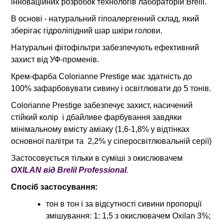
інноваційних розробок технологів лабораторій Brelil.
В основі - натуральний гіпоалергенний склад, який
зберігає гідроліпідний шар шкіри голови.
Натуральні фітофільтри забезпечують ефективний
захист від УФ-променів.
Крем-фарба Colorianne Prestige має здатність до
100% зафарбовувати сивину і освітлювати до 5 тонів.
Colorianne Prestige забезпечує захист, насичений
стійкий колір і дбайливе фарбування завдяки
мінімальному вмісту аміаку (1,6-1,8% у відтінках
основної палітри та 2,2% у сіперосвітлювальній серії)
Застосовується тільки в суміші з окислювачем
OXILAN від Brelil Professional
.
Спосіб застосування:
тон в тон і за відсутності сивини пропорції
змішування: 1: 1,5 з окислювачем Oxilan 3%;