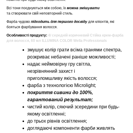
Всі тони поєднуються між собою, їх
можна змішувати
та створювати свій неповторний стиль.
Фарба чудово
підходить для першого досвіду
для клієнтів, які
бояться фарбування волосся.
Особливості продукту:
4/ середній коричневий Стійка крем-фарба
для волосся, 60 мл ILLUMINA COLOR Wella Professionals
змушує колір грати всіма гранями спектра,
розкриває небачені раніше можливості;
надає неймовірну гру світла,
незрівнянний захист і
приголомшливу якість волосся;
фарба з технологією Microlight;
покриття сивини до 100%,
гарантований результат;
чистий колір, сяючий зсередини при будь-
якому освітленні;
до трьох рівнів освітлення;
доглядаючі компоненти фарби живлять