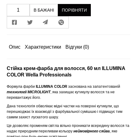
В БАЖАНІ
ПОРІВНЯТИ
Опис
Характеристики
Відгуки
(0)
Стійка крем-фарба для волосся, 60 мл ILLUMINA
COLOR Wella Professionals
Формула фарби
ILLUMINA COLOR
заснована на запатентованій
технології MICROLIGHT
, яка захищає кутикулу волосся та не
перевантажує його.
Дана технологія обволікає мідні частки на поверхні кутикули, що
перешкоджає їх взаємодії з фарбувальної сумішшю і підвищує тим
самим захист лускатого шару.
Це дозволяє променям світла вільно проникати всередину волосся та
надає природним переливам кольору
неймовірного сяйва
, яке
помітно при будь-якому освітленні.