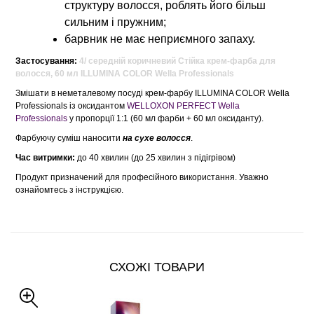
структуру волосся, роблять його більш
сильним і пружним;
барвник не має неприємного запаху.
Застосування:
4/ середній коричневий Стійка крем-фарба для
волосся, 60 мл ILLUMINA COLOR Wella Professionals
Змішати в неметалевому посуді крем-фарбу ILLUMINA COLOR Wella
Professionals із оксидантом
WELLOXON PERFECT Wella
Professionals
у пропорції 1:1 (60 мл фарби + 60 мл оксиданту).
Фарбуючу суміш наносити
на сухе волосся
.
Час витримки:
до 40 хвилин (до 25 хвилин з підігрівом)
Продукт призначений для професійного використання. Уважно
ознайомтесь з інструкцією.
СХОЖІ ТОВАРИ