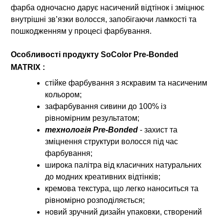
фарба одночасно дарує насичений відтінок і зміцнює
внутрішні зв’язки волосся, запобігаючи ламкості та
пошкодженням у процесі фарбування.
Особливості продукту SoColor Pre-Bonded
MATRIX :
стійке фарбування з яскравим та насиченим
кольором;
зафарбування сивини до 100% із
рівномірним результатом;
технологія Pre-Bonded
- захист та
зміцнення структури волосся під час
фарбування;
широка палітра від класичних натуральних
до модних креативних відтінків;
кремова текстура, що легко наноситься та
рівномірно розподіляється;
новий зручний дизайн упаковки, створений