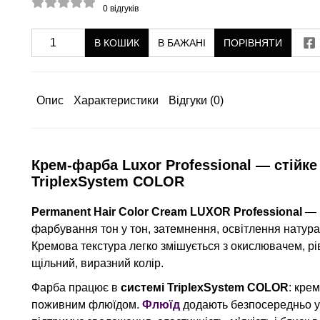
0
відгуків
В КОШИК
В БАЖАНІ
ПОРІВНЯТИ
Опис
Характеристики
Відгуки
(0)
Крем-фарба Luxor Professional — стійк
TriplexSystem COLOR
Permanent Hair Color Cream LUXOR Professional
— 
фарбування тон у тон, затемнення, освітлення натурал
Кремова текстура легко змішується з окислювачем, р
щільний, виразний колір.
Фарба працює в
системі TriplexSystem COLOR
: кре
поживним флюїдом.
Флюїд
додають безпосередньо у 