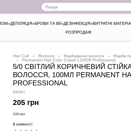
ІЛОМ
»
ДЕПІЛЯЦІЯ
»
БРОВИ ТА ВІЇ
»
ДЕЗІНФЕКЦІЯ
»
ВИТРАТНІ МАТЕРІ
РОЗПРОДАЖ
Hair Cult
Волосся
Фарбування волосся
Фарба пе
Permanent Hair Color Cream LUXOR Professional
5/0 СВІТЛИЙ КОРИЧНЕВИЙ СТІЙК
ВОЛОССЯ, 100МЛ PERMANENT H
PROFESSIONAL
690087
205 грн
235 грн
В наявності