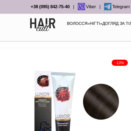
+38 (095) 842-75-40
|
Viber
|
Telegram
ВОЛОССЯ
»
НІГТІ
»
ДОГЛЯД ЗА Т
-13%