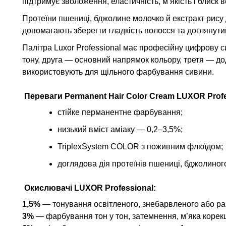
підтримує зволоження, еластичність, м’якість і блиск 
Протеїни пшениці, бджолине молочко й екстракт рис
допомагають зберегти гладкість волосся та доглянути
Палітра Luxor Professional має професійну цифрову 
тону, друга — основний напрямок кольору, третя — дода
використовують для щільного фарбування сивини.
Переваги
Permanent Hair Color Cream LUXOR Prof
стійке перманентне фарбування;
низький вміст аміаку — 0,2–3,5%;
TriplexSystem COLOR з поживним флюїдом;
доглядова дія протеїнів пшениці, бджолиного
Окислювачі
LUXOR Professional:
1,5%
— тонування освітленого, знебарвленого або р
3%
— фарбування тон у тон, затемнення, м’яка корекц