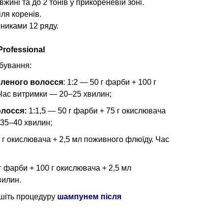
ині та до 2 тонів у прикореневій зоні.
іля коренів.
вниками 12 ряду.
rofessional
рбування:
тленого волосся
: 1:2 — 50 г фарби + 100 г
Час витримки — 20–25 хвилин;
лосся:
1:1,5 — 50 г фарби + 75 г окислювача
 35–40 хвилин;
 г окислювача + 2,5 мл поживного флюїду. Час
 г фарби + 100 г окислювача + 2,5 мл
вилин.
ршіть процедуру
шампунем після