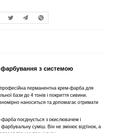
е фарбування з системою
професійна перманентна крем-фарба для
ьної бази до 4 тонів і покриття сивини.
івномірно наноситься та допомагає отримати
м-фарба поєднується з окислювачем і
фарбувальну суміш. Він не змінює відтінок, а