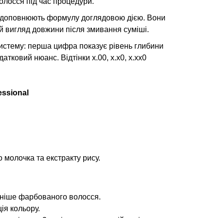
волосся під час процедури.
у доповнюють формулу доглядовою дією. Вони
й вигляд довжини після змивання суміші.
систему: перша цифра показує рівень глибини
тковий нюанс. Відтінки x.00, x.x0, x.xx0
essional
 молочка та екстракту рису.
аніше фарбованого волосся.
ія кольору.