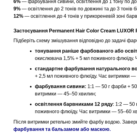
6%
— фарбування сивини, освітлення до 1 тону по довж
9%
— освітлення до 2 тонів по довжині та до 3 тонів б
12%
— освітлення до 4 тонів у прикореневій зоні бар
Застосування
Permanent Hair Color Cream LUXOR P
Підберіть схему змішування відповідно до задачі фа
тонування раніше фарбованого або осві
окислювача 1,5% + 5 мл поживного флюїду. 
стандартне фарбування натурального во
+ 2,5 мл поживного флюїду. Час витримки —
фарбування сивини:
1:1 — 50 г фарби + 50
витримки — 45–50 хвилин;
освітлення барвниками 12 ряду
: 1:2 — 50
поживного флюїду. Час витримки — 55–60 х
Після витримки ретельно змийте фарбу водою. Заве
фарбування та бальзамом або маскою.