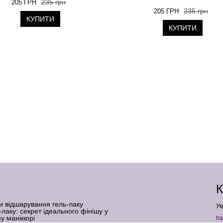
235 грн
205 ГРН
235 грн
205 ГРН
КУПИТИ
КУПИТИ
К
и відшарування гель-лаку
Ук
-лаку: секрет ідеального фінішу у
у манікюрі
ha