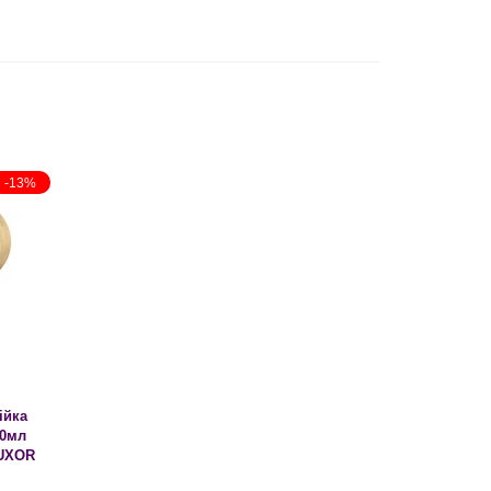
-13%
ійка
00мл
LUXOR