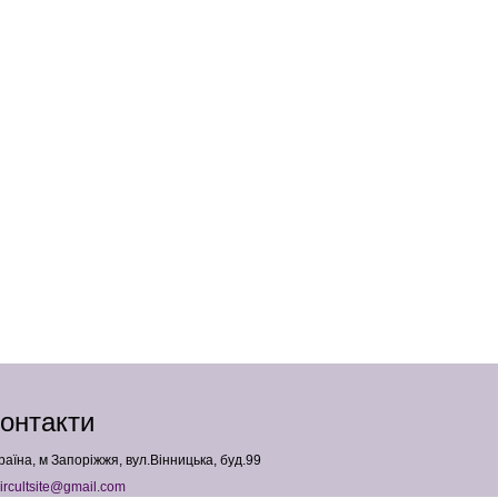
онтакти
раїна, м Запоріжжя, вул.Вінницька, буд.99
ircultsite@gmail.com