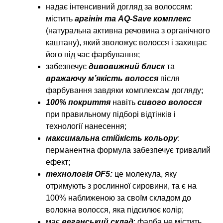
надає інтенсивний догляд за волоссям:
містить
аргінін та AQ-Save
комплекс
(натуральна активна речовина з органічного
каштану), який зволожує волосся і захищає
його під час фарбування;
забезпечує
дивовижний блиск
та
вражаючу м’якість волосся
після
фарбування завдяки комплексам догляду;
100% покриття
навіть
сивого волосся
при правильному підборі відтінків і
технології нанесення;
максимальна стійкість кольору
:
перманентна формула забезпечує тривалий
ефект;
технологія OF5:
це молекула, яку
отримують з рослинної сировини, та є на
100% наближеною за своїм складом до
волокна волосся, яка підсилює колір;
має
веганський склад
: фарба не містить