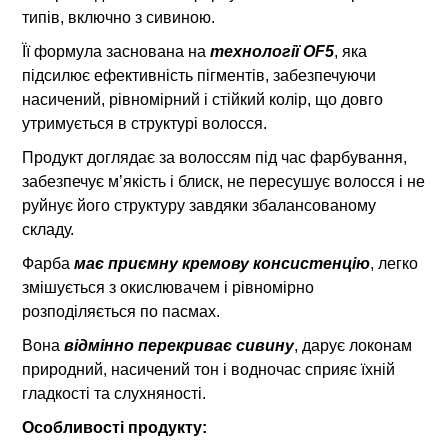
типів, включно з сивиною.
Її формула заснована на
технології OF5
, яка
підсилює ефективність пігментів, забезпечуючи
насичений, рівномірний і стійкий колір, що довго
утримується в структурі волосся.
Продукт доглядає за волоссям під час фарбування,
забезпечує м’якість і блиск, не пересушує волосся і не
руйнує його структуру завдяки збалансованому
складу.
Фарба
має приємну кремову консистенцію
, легко
змішується з окислювачем і рівномірно
розподіляється по пасмах.
Вона
відмінно перекриває сивину
, дарує локонам
природний, насичений тон і водночас сприяє їхній
гладкості та слухняності.
Особливості продукту: