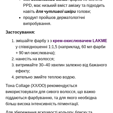
PPD, має низький вміст аміаку та підходить
навіть
для чутливої шкіри
голови;
продукт пройшов дерматологічні
випробування.
Застосування:
змішайте фарбу з з
крем-окислювачем LAKME
у співвідношенні 1:1,5 (наприклад, 60 мл фарби
+ 90 мл окислювача);
нанесіть на волосся;
витримайте 30–40 хвилин залежно від бажаного
ефекту;
ретельно змийте теплою водою.
Тона Collage (ХХ/ОО) рекомендується
використовувати для сивого волосся, що важко
піддаються фарбуванню, та для якого необхідна
більш висока інтенсивність пігментації.
Для збереження яскравості кольору, блиску та