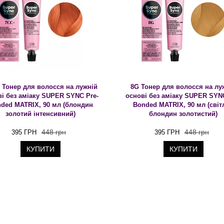
 Тонер для волосся на лужній
8G Тонер для волосся на лу
ві без аміаку SUPER SYNC Pre-
основі без аміаку SUPER SYNC
ded MATRIX, 90 мл (блондин
Bonded MATRIX, 90 мл (світ
золотий інтенсивний)
блондин золотистий)
448 грн
448 грн
395 ГРН
395 ГРН
КУПИТИ
КУПИТИ