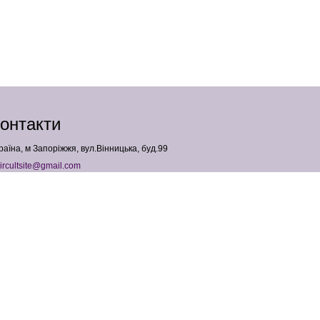
онтакти
раїна, м Запоріжжя, вул.Вінницька, буд.99
ircultsite@gmail.com
380958427540
ОП Падалка Анна Геннадіївна
ПН: 3683004241
Copyright 2026 Hair Cult . All Rights Reserved
Карта сайту