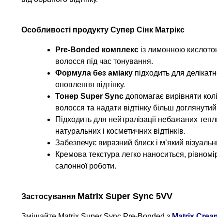
Особливості продукту Супер Сінк Матрікс
Pre-Bonded комплекс
із лимонною кислотою
волосся під час тонування.
Формула без аміаку
підходить для делікат
оновлення відтінку.
Тонер
Super Sync
допомагає вирівняти кол
волосся та надати відтінку більш доглянутий
Підходить для нейтралізації небажаних тепл
натуральних і косметичних відтінків.
Забезпечує виразний блиск і м’який візуальн
Кремова текстура легко наноситься, рівномі
салонної роботи.
Matrix Super Sync 5VV
Застосування
Змішайте Matrix Super Sync Pre-Bonded з
Matrix Crea