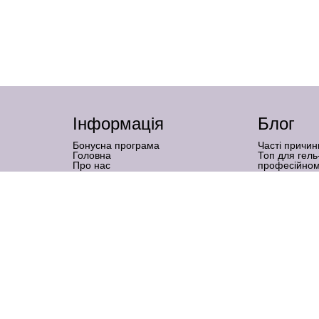
Інформація
Блог
Бонусна програма
Часті причин
Головна
Топ для гель
Про нас
професійном
Бренди
Нарощення на
Графік роботи
підходить
Доставка і оплата
Наслідки гел
Гарантія та повернення товару
коли — міф
Оферта
Тальк у мані
Контакти
роботи
Політика конфіденційності
Металева ге
манікюр без