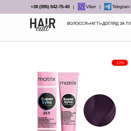
+38 (095) 842-75-40
|
Viber
|
Telegram
ВОЛОССЯ
»
НІГТІ
»
ДОГЛЯД ЗА Т
-12%