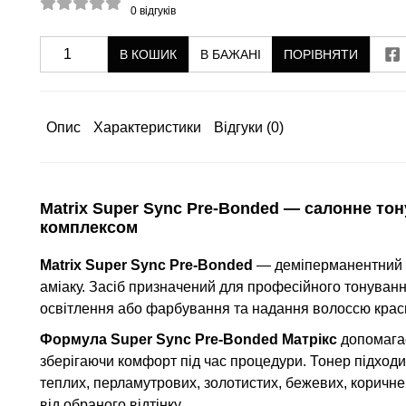
0
відгуків
В КОШИК
В БАЖАНІ
ПОРІВНЯТИ
Опис
Характеристики
Відгуки
(0)
Matrix Super Sync Pre-Bonded — салонне то
комплексом
Matrix Super Sync Pre-Bonded
— деміперманентний т
аміаку. Засіб призначений для професійного тонування
освітлення або фарбування та надання волоссю краси
Формула Super Sync Pre-Bonded Матрікс
допомагає
зберігаючи комфорт під час процедури. Тонер підходи
теплих, перламутрових, золотистих, бежевих, коричне
від обраного відтінку.