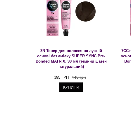
3N Тонер для волосся на лужній
7CC+
основі без аміаку SUPER SYNC Pre-
осно
Bonded MATRIX, 90 мл (темний шатен
Bon
натуральний)
448 грн
395 ГРН
КУПИТИ