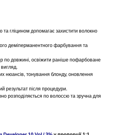
 та гліцином допомагає захистити волокно
ного деміперманентного фарбування та
ір по довжині, освіжити раніше пофарбоване
 вигляд.
их нюансів, тонування блонду, оновлення
ий результат після процедури.
рно розподіляється по волоссю та зручна для
m Developer 10 Vol / 3%
у пропорції 1:1.