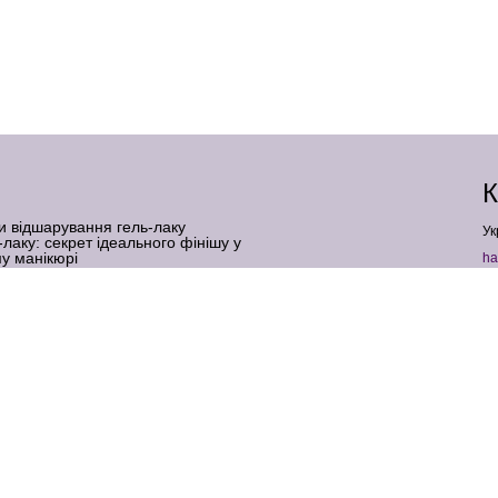
К
и відшарування гель-лаку
Ук
-лаку: секрет ідеального фінішу у
у манікюрі
ha
 верхні форми: що це таке і для кого
+
ь-лаку для нігтів: коли шкода реальна, а
кюрі: професійний секрет бездоганної
Ф
І
ль-фарба: як створити дзеркальний
 помилок