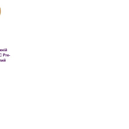
жній
 Pre-
лий