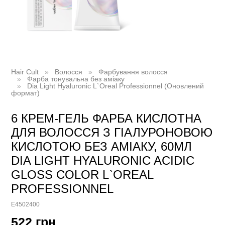
Hair Cult
Волосся
Фарбування волосся
Фарба тонувальна без аміаку
Dia Light Hyaluronic L`Oreal Professionnel (Оновлений
формат)
6 КРЕМ-ГЕЛЬ ФАРБА КИСЛОТНА
ДЛЯ ВОЛОССЯ З ГІАЛУРОНОВОЮ
КИСЛОТОЮ БЕЗ АМІАКУ, 60МЛ
DIA LIGHT HYALURONIC ACIDIC
GLOSS COLOR L`OREAL
PROFESSIONNEL
E4502400
522 грн