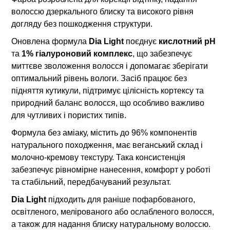
волоссю дзеркального блиску та високого рівня
догляду без пошкодження структури.
Оновлена формула
Dia Light
поєднує
кислотний pH
та
1% гіалуроновий комплекс
, що забезпечує
миттєве зволоження волосся і допомагає зберігати
оптимальний рівень вологи. Засіб працює без
підняття кутикули, підтримує цілісність кортексу та
природний баланс волосся, що особливо важливо
для чутливих і пористих типів.
Формула без аміаку, містить до 96% компонентів
натурального походження, має веганський склад і
молочно-кремову текстуру. Така консистенція
забезпечує рівномірне нанесення, комфорт у роботі
та стабільний, передбачуваний результат.
Dia Light
підходить для раніше пофарбованого,
освітленого, мелірованого або ослабленого волосся,
а також для надання блиску натуральному волоссю.