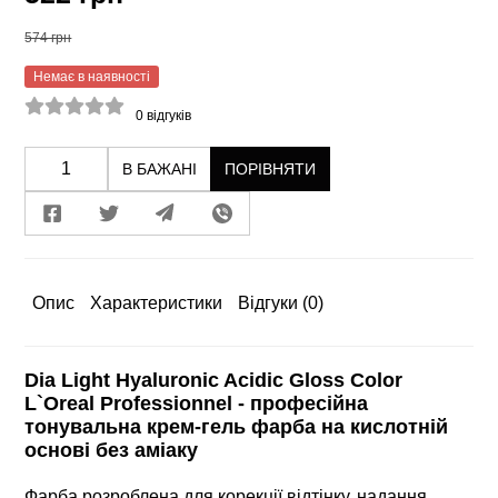
574 грн
Немає в наявності
0
відгуків
В БАЖАНІ
ПОРІВНЯТИ
Опис
Характеристики
Відгуки
(0)
Dia Light Hyaluronic Acidic Gloss Color
L`Oreal Professionnel - професійна
тонувальна крем-гель фарба на кислотній
основі без аміаку
Фарба розроблена для корекції відтінку, надання