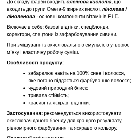
До складу фарби входить
олеїнова кислота
, що
входить до групи Омега-9 жирних кислот,
лінолева і
ліноленова
- основні компоненти вітамінів F і E.
Включає в себе: базові відтінки, спецблонди,
коректори, спецтони із зафарбовування сивини.
При змішуванні з окислювальною емульсією утворює
м`яку і еластичну робочу суміш.
Особливості продукту:
забарвлює навіть на 100% сиве і волосся,
яке погано піддається фарбуванню волосся;
чудовий природний блиск;
тривала стійкість;
красиві та яскраві відтінки.
Застосування:
рекомендується використовувати
окислювач даного бренду для кращого результату,
рівномірного фарбування та яскравого кольору.