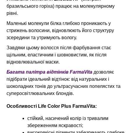
бразильського горіха) працює на молекулярному
рівні.
Маленькі молекули білка глибоко проникають у
стрижень волосини, відновлюють його структуру
зсередини та утримують вологу.
Завдяки цьому волосся після фарбування стає
щільним, еластичним і шовковистим, як після
відновлювальної маски.
Багата палітра відтінків
FarmaVita
дозволяє
підібрати ідеальний відтінок: від натуральних і
шоколадних тонів до ультрасучасних попелястих та
суперосвітлювальних блондів.
Особливості Life Color Plus FarmaVita:
стійкий, насичений колір із тривалим
збереженням яскравості;
високоякісні пігменти забезпечують глибоке