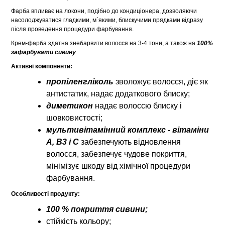
Фарба впливає на локони, подібно до кондиціонера, дозволяючи
насолоджуватися гладкими, м`якими, блискучими прядками відразу
після проведення процедури фарбування.
Крем-фарба здатна знебарвити волосся на 3-4 тони, а також на
100%
зафарбувати сивину
.
Активні компоненти:
пропіленгліколь
зволожує волосся, діє як
антистатик, надає додаткового блиску;
диметикон
надає волоссю блиску і
шовковистості;
мультивітамінний комплекс - вітаміни
А, В3 і С
забезпечують відновлення
волосся, забезпечує чудове покриття,
мінімізує шкоду від хімічної процедури
фарбування.
Особливості продукту:
100 % покриття сивини;
стійкість кольору;