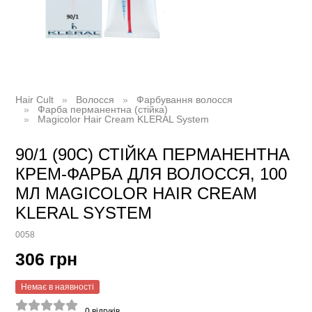
Hair Cult
Волосся
Фарбування волосся
Фарба перманентна (стійка)
Magicolor Hair Cream KLERAL System
90/1 (90C) СТІЙКА ПЕРМАНЕНТНА
КРЕМ-ФАРБА ДЛЯ ВОЛОССЯ, 100
МЛ MAGICOLOR HAIR CREAM
KLERAL SYSTEM
0058
306 грн
Немає в наявності
0
відгуків