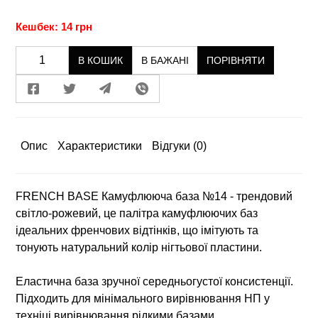
Кешбек: 14 грн
В КОШИК
В БАЖАНІ
ПОРІВНЯТИ
Опис
Характеристики
Відгуки
(0)
FRENCH BASE Камуфлююча база №14 - трендовий
світло-рожевий, це палітра камуфлюючих баз
ідеальних френчових відтінків, що імітують та
тонують натуральний колір нігтьової пластини.
Еластична база зручної середньогустої консистенції.
Підходить для мінімального вирівнювання НП у
техніці вирівнювання рідкими базами.