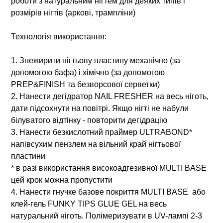
роботи з натуральним нігтем для деяких типів і
розмірів нігтів (аркові, трампліни)
Технологія використання:
1. Знежирити нігтьову пластину механічно (за
допомогою бафа) і хімічно (за допомогою
PREP&FINISH та безворсової серветки)
2. Нанести дегідратор NAIL FRESHER на весь ніготь,
дати підсохнути на повітрі. Якщо нігті не набули
білуватого відтінку - повторити дегідрацію
3. Нанести безкислотний праймер ULTRABOND*
напівсухим пензлем на вільний край нігтьової
пластини
* в разі використання високоадгезивної MULTI BASE
цей крок можна пропустити
4. Нанести гнучке базове покриття MULTI BASE або
клей-гель FUNKY TIPS GLUE GEL на весь
натуральний ніготь. Полімеризувати в UV-лампі 2-3