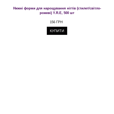
Нижні форми для нарощування нігтів (стилет/світло-
рожеві) Y.R.E, 500 шт
156 ГРН
КУПИТИ