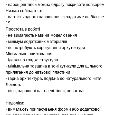
· нарощені тіпси можна одразу покривати кольором
Низька собівартість
· вартість одного нарощення складатиме не більше
1$
Простота в роботі
· не вимагають навиків моделювання
· мінімум додаткових матеріалів
· не потребують корегування архутектури
Мінімальне опилювання
· ідеально гладка структура
· мінімальна товщина в зоні кутикули для щільного
прилягання до нігтьової пластини
· гарна архітектура, подібна до натурального нігтя
Легкість
· нігті, нарощені на гелеві тіпси, невагомі
Недоліки:
· вимагають припасування форми або додаткової