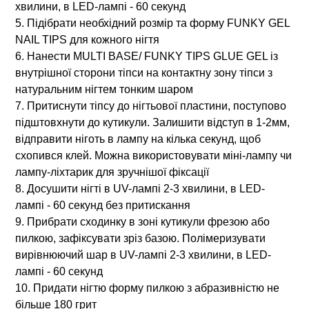
хвилини, в LED-лампі - 60 секунд
5. Підібрати необхідний розмір та форму FUNKY GEL
NAIL TIPS для кожного нігтя
6. Нанести MULTI BASE/ FUNKY TIPS GLUE GEL із
внутрішної сторони тіпси на контактну зону тіпси з
натуральним нігтем тонким шаром
7. Притиснути тіпсу до нігтьової пластини, поступово
підштовхнути до кутикули. Залишити відступ в 1-2мм,
відправити ніготь в лампу на кілька секунд, щоб
схопився клей. Можна використовувати міні-лампу чи
лампу-ліхтарик для зручнішої фіксації
8. Досушити нігті в UV-лампі 2-3 хвилини, в LED-
лампі - 60 секунд без притискання
9. Прибрати сходинку в зоні кутикули фрезою або
пилкою, зафіксувати зріз базою. Полімеризувати
вирівнюючий шар в UV-лампі 2-3 хвилини, в LED-
лампі - 60 секунд
10. Придати нігтю форму пилкою з абразивністю не
більше 180 грит