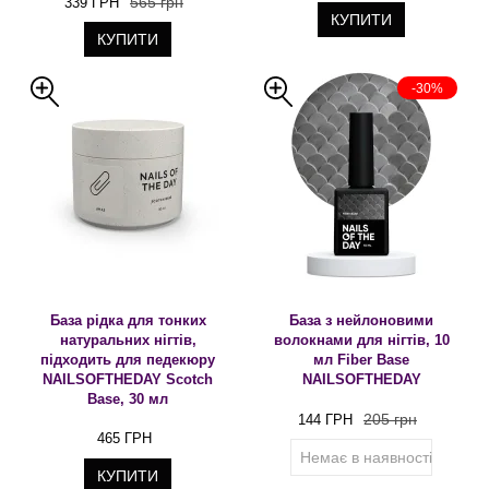
565 грн
339 ГРН
КУПИТИ
КУПИТИ
-30%
База рідка для тонких
База з нейлоновими
натуральних нігтів,
волокнами для нігтів, 10
підходить для педекюру
мл Fiber Base
NAILSOFTHEDAY Scotch
NAILSOFTHEDAY
Base, 30 мл
205 грн
144 ГРН
465 ГРН
Немає в наявності
КУПИТИ