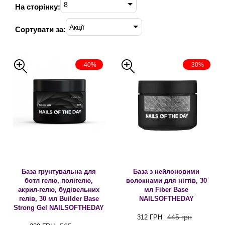
8
На сторінку:
Акції
Сортувати за:
-40%
-30%
База грунтувальна для
База з нейлоновими
ботл гелю, полігелю,
волокнами для нігтів, 30
акрил-гелю, будівельних
мл Fiber Base
гелів, 30 мл Builder Base
NAILSOFTHEDAY
Strong Gel NAILSOFTHEDAY
445 грн
312 ГРН