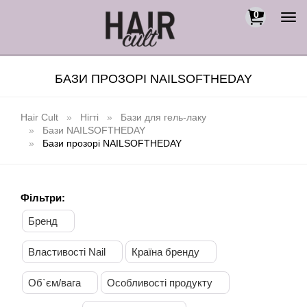
0
Togg
navi
БАЗИ ПРОЗОРІ NAILSOFTHEDAY
Hair Cult
Нігті
Бази для гель-лаку
Бази NAILSOFTHEDAY
Бази прозорі NAILSOFTHEDAY
Фільтри:
Бренд
Властивості Nail
Країна бренду
Об`єм/вага
Особливості продукту