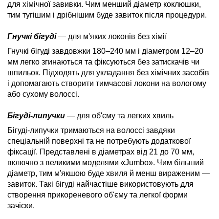
для хімічної завивки. Чим менший діаметр коклюшки,
тим тугішим і дрібнішим буде завиток після процедури.
Гнучкі бігуді
— для м'яких локонів без хімії
Гнучкі бігуді завдовжки 180–240 мм і діаметром 12–20
мм легко згинаються та фіксуються без затискачів чи
шпильок. Підходять для укладання без хімічних засобів
і допомагають створити тимчасові локони на вологому
або сухому волоссі.
Бігуді-липучки
— для об'єму та легких хвиль
Бігуді-липучки тримаються на волоссі завдяки
спеціальній поверхні та не потребують додаткової
фіксації. Представлені в діаметрах від 21 до 70 мм,
включно з великими моделями «Jumbo». Чим більший
діаметр, тим м'якшою буде хвиля й менш вираженим —
завиток. Такі бігуді найчастіше використовують для
створення прикореневого об'єму та легкої форми
зачіски.