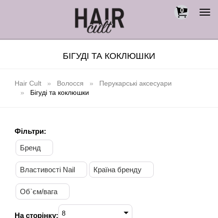
0
Togg
navi
БІГУДІ ТА КОКЛЮШКИ
Hair Cult
Волосся
Перукарські аксесуари
Бігуді та коклюшки
Фільтри:
Бренд
Властивості Nail
Країна бренду
Об`єм/вага
8
На сторінку: