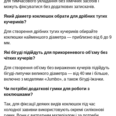
для тимчасового укладання без хімічних засобів і
можуть фіксуватися без додаткових затискачів.
Який діаметр коклюшок обрати для дрібних тугих
кучериків?
Для створення дрібних тугих кучериків обирайте
коклюшки найменшого діаметра — приблизно від 6 до 9
мм.
Які бігуді підійдуть для прикореневого об'єму без
чітких кучерів?
Для створення об'єму без виражених кучерів підійдуть
бігуді-липучки великого діаметра — від 40 мм і більше,
включно з моделями «Jumbo», а також бігуді-їжачки.
Чи потрібні додаткові гумки для роботи з
коклюшками?
Так, для фіксації деяких видів коклюшок під час
холодної завивки використовують окремі силіконові
гумки. Вони є витратним матеріалом і за потреби