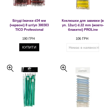
Бігуді-їжачки d34 мм
Коклюшки для завивки (в
(червоні) 8 шт/уп 300303
уп. 12шт) d.22 mm (жовто-
TICO Professional
блакитні) PROLine
190 ГРН
106 ГРН
КУПИТИ
Немає в наявності