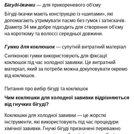
Бігуді-їжачки
— для прикореневого об'єму
Бігуді-їжачки мають конструкцію із «шипами», які
допомагають утримувати пасмо без гумок і затискачів.
Діаметр 34 мм добре підходить для створення об'єму
на короткому та волоссі середньої довжини.
Гумки для коклюшок
— супутній витратний матеріал
Силіконові гумки використовують для фіксації
коклюшок під час холодної завивки. Це витратний
матеріал, який за потреби можна докуповувати окремо
від коклюшок.
Питання про вибір бігуді та коклюшок
Чим коклюшки для холодної завивки відрізняються
від гнучких бігуді?
Коклюшки для холодної завивки — це жорсткі
інструменти, які використовують під час процедури
хімічної завивки. Гнучкі бігуді призначені переважно