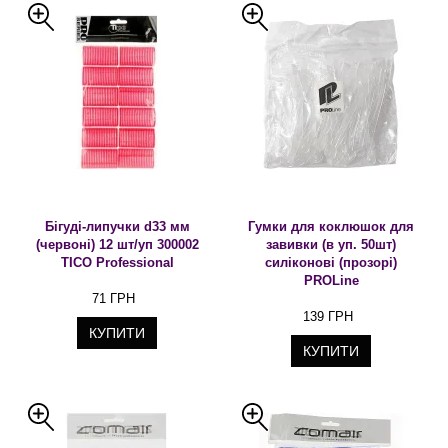
Бігуді-липучки d33 мм
Гумки для коклюшок для
(червоні) 12 шт/уп 300002
завивки (в уп. 50шт)
TICO Professional
силіконові (прозорі)
PROLine
71 ГРН
139 ГРН
КУПИТИ
КУПИТИ