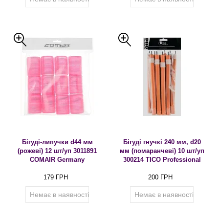
Бігуді-липучки d44 мм
Бігуді гнучкі 240 мм, d20
(рожеві) 12 шт/уп 3011891
мм (помаранчеві) 10 шт/уп
COMAIR Germany
300214 TICO Professional
179 ГРН
200 ГРН
Немає в наявності
Немає в наявності