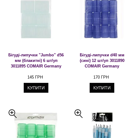
Бігуді-липучки "Jumbo" d56
Бігуді-липучки d40 мм
мм (блакитні) 6 шт/уп
(сині) 12 шт/уп 3011890
3011895 COMAIR Germany
COMAIR Germany
145 ГРН
170 ГРН
КУПИТИ
КУПИТИ