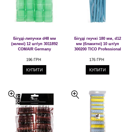
Бігуді-липучки d48 мм
Бігуді гнучкі 180 мм, d12
(зелені) 12 шт/уп 3011892
мм (блакитні) 10 шт/уп
COMAIR Germany
300200 TICO Professional
196 ГРН
176 ГРН
КУПИТИ
КУПИТИ