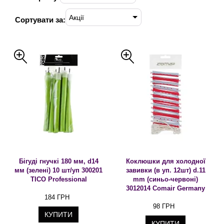
Акції
Сортувати за:
Бігуді гнучкі 180 мм, d14
Коклюшки для холодної
мм (зелені) 10 шт/уп 300201
завивки (в уп. 12шт) d.11
TICO Professional
mm (синьо-червоні)
3012014 Comair Germany
184 ГРН
98 ГРН
КУПИТИ
КУПИТИ