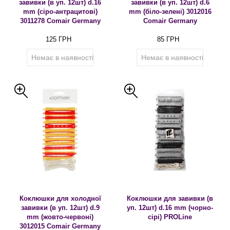
завивки (в уп. 12шт) d.16
завивки (в уп. 12шт) d.6
mm (сіро-антрацитові)
mm (біло-зелені) 3012016
3011278 Comair Germany
Comair Germany
125 ГРН
85 ГРН
Немає в наявності
Немає в наявності
Коклюшки для холодної
Коклюшки для завивки (в
завивки (в уп. 12шт) d.9
уп. 12шт) d.16 mm (чорно-
mm (жовто-червоні)
сірі) PROLine
3012015 Comair Germany