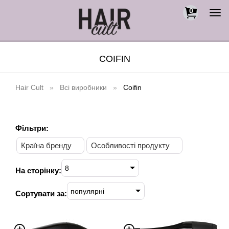
0
Togg
navi
COIFIN
Hair Cult
Всі виробники
Coifin
Фільтри:
Країна бренду
Особливості продукту
8
На сторінку:
популярні
Сортувати за: