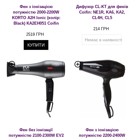
Фен з іонізацією
Дифузор CL-KT для фенів
потужністю 2000-2200W
Coifin: NE1R, KA6, KA2,
KORTO A2H Ionic (колір:
CL4H, CL5
Black) KA2EH051 Coifin
214 ГРН
2519 ГРН
Немає в наявності
КУПИТИ
Фен без іонізації
Фен з іонізацією
потужністю 2100-2300W EV2
потужністю 2200-2400W