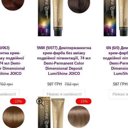
5/063)
5NW (5/077) Деміперманентна
6N (6/0) Де
нтна крем-
крем-фарба без аміаку
крем-фарб
аку подвійної
подвійної пігментаціїї, 74 мл
подвійної піг
 74 мл Demi-
Demi-Permanent Color
Demi-Perm
r Dimensional
Dimensional Deposit
Dimensio
Shine JOICO
LumiShine JOICO
LumiSh
702 грн
702 грн
597 ГРН
597 ГРН
аявності
Немає в наявності
Немає в
-15%
-15%