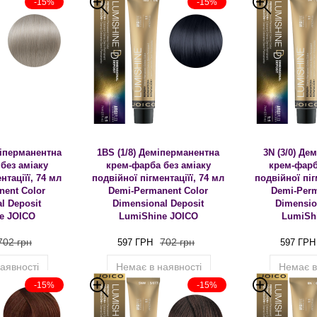
-15%
-15%
міперманентна
1BS (1/8) Деміперманентна
3N (3/0) Де
без аміаку
крем-фарба без аміаку
крем-фарб
нтаціїї, 74 мл
подвійної пігментаціїї, 74 мл
подвійної піг
nent Color
Demi-Permanent Color
Demi-Perm
l Deposit
Dimensional Deposit
Dimensio
e JOICO
LumiShine JOICO
LumiSh
702 грн
702 грн
597 ГРН
597 ГРН
аявності
Немає в наявності
Немає в
-15%
-15%