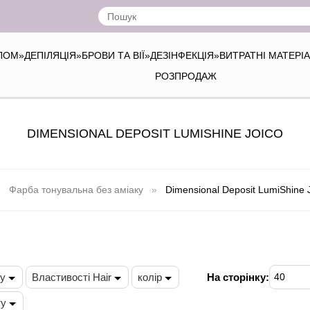
ІЛОМ
»
ДЕПІЛЯЦІЯ
»
БРОВИ ТА ВІЇ
»
ДЕЗІНФЕКЦІЯ
»
ВИТРАТНІ МАТЕРІ
РОЗПРОДАЖ
DIMENSIONAL DEPOSIT LUMISHINE JOICO
Фарба тонувальна без аміаку
Dimensional Deposit LumiShine
ду
Властивості Hair
колір
На сторінку:
40
ту