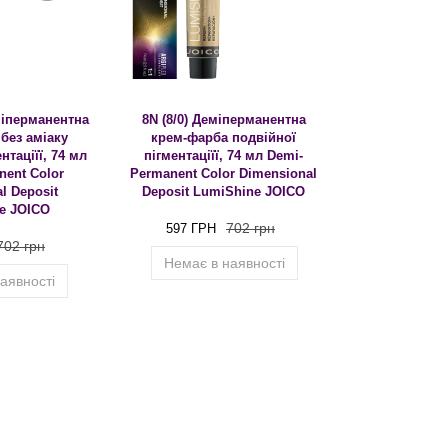
міперманентна
8N (8/0) Деміперманентна
без аміаку
крем-фарба подвійної
нтаціїї, 74 мл
пігментаціїї, 74 мл Demi-
nent Color
Permanent Color Dimensional
l Deposit
Deposit LumiShine JOICO
e JOICO
702 грн
597 ГРН
702 грн
Немає в наявності
аявності