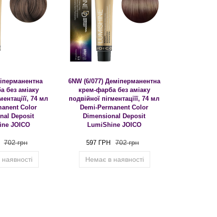
міперманентна
6NW (6/077) Деміперманентна
а без аміаку
крем-фарба без аміаку
ментаціїї, 74 мл
подвійної пігментаціїї, 74 мл
anent Color
Demi-Permanent Color
nal Deposit
Dimensional Deposit
ine JOICO
LumiShine JOICO
702 грн
702 грн
597 ГРН
 наявності
Немає в наявності