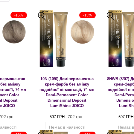
-15%
-15%
міперманентна
10N (10/0) Деміперманентна
8NWB (8/07) 
без аміаку
крем-фарба без аміаку
крем-фарб
нтаціїї, 74 мл
подвійної пігментації, 74 мл
подвійної піг
nent Color
Demi-Permanent Color
Demi-Perm
l Deposit
Dimensional Deposit
Dimensio
e JOICO
LumiShine JOICO
LumiSh
702 грн
702 грн
597 ГРН
597 ГРН
аявності
Немає в наявності
Немає в