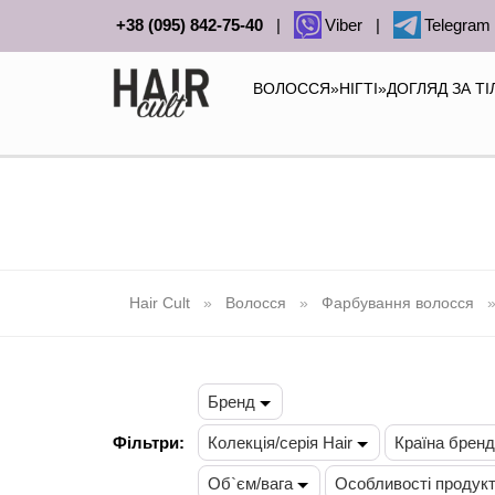
+38 (095) 842-75-40
|
Viber
|
Telegram
ВОЛОССЯ
»
НІГТІ
»
ДОГЛЯД ЗА Т
Hair Cult
Волосся
Фарбування волосся
Бренд
Фільтри:
Колекція/серія Hair
Країна брен
Об`єм/вага
Особливості продук