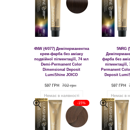
4NW (4/077) Деміперманентна
5NRG (
крем-фарба без аміаку
Деміпермане
подвійної пігментаціїї, 74 мл
фарба без амі
Demi-Permanent Color
пігментаціїї,
Dimensional Deposit
Permanent Colo
LumiShine JOICO
Deposit Lumi
702 грн
597 ГРН
597 ГРН
Немає в наявності
Немає в н
-15%