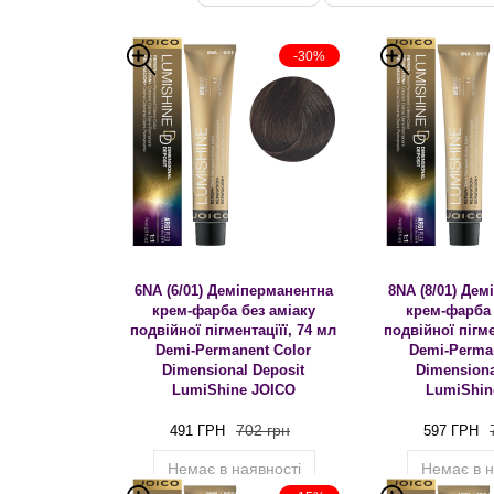
-30%
6NA (6/01) Деміперманентна
8NA (8/01) Де
крем-фарба без аміаку
крем-фарба 
подвійної пігментаціїї, 74 мл
подвійної пігме
Demi-Permanent Color
Demi-Perma
Dimensional Deposit
Dimensiona
LumiShine JOICO
LumiShin
702 грн
491 ГРН
597 ГРН
Немає в наявності
Немає в н