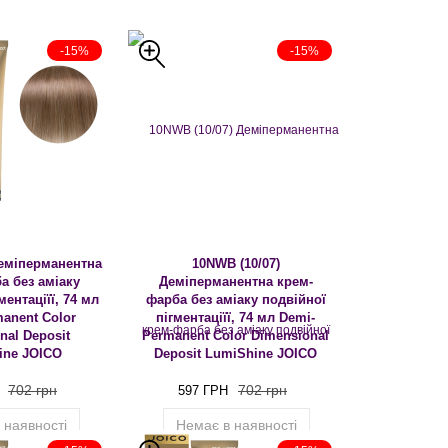
-15%
-15%
Деміперманентна
10NWB (10/07)
а без аміаку
Деміперманентна крем-
ментаціїї, 74 мл
фарба без аміаку подвійної
anent Color
пігментаціїї, 74 мл Demi-
nal Deposit
Permanent Color Dimensional
ine JOICO
Deposit LumiShine JOICO
702 грн
702 грн
597 ГРН
 наявності
Немає в наявності