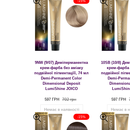
-15%
9NW (9/07) Деміперманентна
10SB (10/8) Де
крем-фарба без аміаку
крем-фарба 
подвійної пігментаціїї, 74 мл
подвійної пігме
Demi-Permanent Color
Demi-Perma
Dimensional Deposit
Dimensiona
LumiShine JOICO
LumiShin
702 грн
597 ГРН
597 ГРН
Немає в наявності
Немає в н
-15%