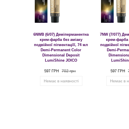
6NWB (6/07) Деміперманентна
7NW (7/077) Де
крем-фарба без аміаку
крем-фарба 
подвійної пігментаціїї, 74 мл
подвійної пігме
Demi-Permanent Color
Demi-Perma
Dimensional Deposit
Dimensiona
LumiShine JOICO
LumiShin
702 грн
597 ГРН
597 ГРН
Немає в наявності
Немає в н