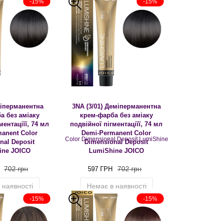
-15%
-15%
міперманентна
3NA (3/01) Деміперманентна
а без аміаку
крем-фарба без аміаку
ментаціїї, 74 мл
подвійної пігментаціїї, 74 мл
anent Color
Demi-Permanent Color
nal Deposit
Dimensional Deposit
ine JOICO
LumiShine JOICO
702 грн
702 грн
597 ГРН
 наявності
Немає в наявності
-15%
-15%