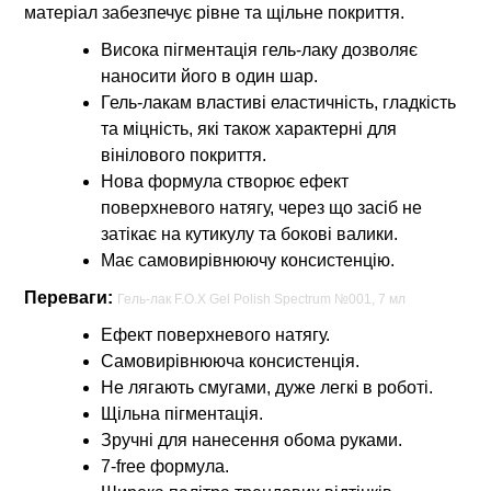
матеріал забезпечує рівне та щільне покриття.
Висока пігментація гель-лаку дозволяє
наносити його в один шар.
Гель-лакам властиві еластичність, гладкість
та міцність, які також характерні для
вінілового покриття.
Нова формула створює ефект
поверхневого натягу, через що засіб не
затікає на кутикулу та бокові валики.
Має самовирівнюючу консистенцію.
Переваги:
Гель-лак F.O.X Gel Polish Spectrum №001, 7 мл
Ефект поверхневого натягу.
Самовирівнююча консистенція.
Не лягають смугами, дуже легкі в роботі.
Щільна пігментація.
Зручні для нанесення обома руками.
7-free формула.