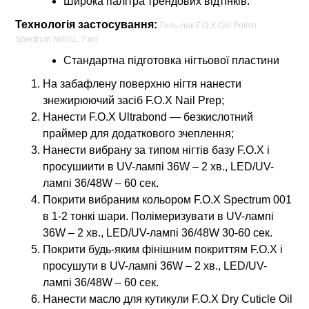
Широка палітра трендових відтінків.
Технологія застосування:
Гель-лак F.O.X Gel Polish
Spectrum №001, 7 мл
Стандартна підготовка нігтьової пластини
На забафлену поверхню нігтя нанести
знежирюючий засіб F.O.X Nail Prep;
Нанести F.O.X Ultrabond — безкислотний
праймер для додаткового зчеплення;
Нанести вибрану за типом нігтів базу F.O.X і
просушиити в UV-лампі 36W – 2 хв., LED/UV-
лампі 36/48W – 60 сек.
Покрити вибраним кольором F.O.X Spectrum 001
в 1-2 тонкі шари. Полімеризувати в UV-лампі
36W – 2 хв., LED/UV-лампі 36/48W 30-60 сек.
Покрити будь-яким фінішним покриттям F.O.X і
просушути в UV-лампі 36W – 2 хв., LED/UV-
лампі 36/48W – 60 сек.
Нанести масло для кутикули F.O.X Dry Cuticle Oil