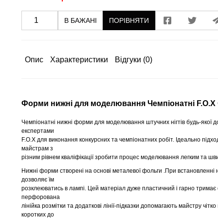
В БАЖАНІ
ПОРІВНЯТИ
Опис
Характеристики
Відгуки
(0)
Форми нижні для моделювання Чемпіонатні F.O.X 
Чемпіонатні нижні форми для моделювання штучних нігтів будь-якої 
експертами
F.O.X для виконання конкурсних та чемпіонатних робіт. Ідеально підх
майстрам з
різним рівнем кваліфікації зробити процес моделювання легким та шв
Нижні форми створені на основі металевої фольги .При встановленні на
дозволяє їм
розклеюватись в лампі. Цей матеріал дуже пластичний і гарно тримає 
перфорована
лінійка розмітки та додаткові лінії-підказки допомагають майстру чітк
коротких до