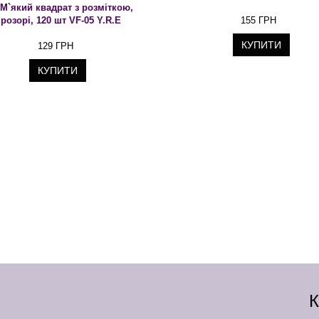
М`який квадрат з розміткою,
розорі, 120 шт VF-05 Y.R.E
155 ГРН
КУПИТИ
129 ГРН
КУПИТИ
К