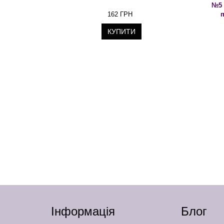
№5 
162 ГРН
п
КУПИТИ
Інформація
Блог