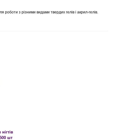
я роботи з різними видами твердих гелів і акрил-гелів.
нігтів
500 шт