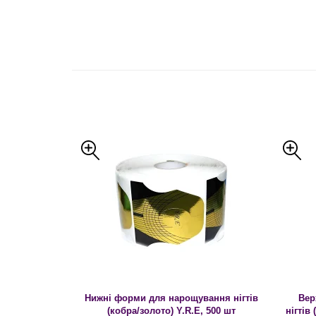
Нижні форми для нарощування нігтів
Вер
(кобра/золото) Y.R.E, 500 шт
нігтів