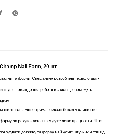
Champ Nail Form, 20 шт
довжини та форми. Спеціально розроблені технологами-
одять для повсякденної роботи в салоні, допоможуть
идким.
 ніготь вона міцно тримає склеєні бокові частини і не
форму, за рахунок чого з ним дуже легко працювати. Чітка
о побудувати довжину та форму майбутніх штучних нігтів від