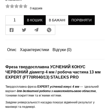
0
відгуків
В КОШИК
В БАЖАНІ
ПОРІВНЯТИ
Опис
Характеристики
Відгуки
(0)
Фреза твердосплавна УСІЧЕНИЙ КОНУС
ЧЕРВОНИЙ діаметр 4 мм / робоча частина 13 мм
EXPERT (FT70R040/13) STALEKS PRO
Твердосплавна фреза
EXPERT
усічений конус
4 мм
— ідеальний
варіант
для делікатної роботи з навколонігтьовою областю
,
тонкими покриттями та м`якими нігтями.
Завдяки універсальності насадка показує відмінний результат у
манікюрі та педикюрі.