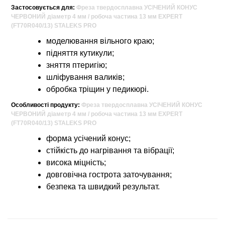
Застосовується для:
Фреза твердосплавна УСІЧЕНИЙ КОНУС
ЧЕРВОНИЙ діаметр 4 мм / робоча частина 13 мм EXPERT
(FT70R040/13) STALEKS PRO
моделювання вільного краю;
підняття кутикули;
зняття птеригію;
шліфування валиків;
обробка тріщин у педикюрі.
Особливості продукту:
Фреза твердосплавна УСІЧЕНИЙ КОНУС
ЧЕРВОНИЙ діаметр 4 мм / робоча частина 13 мм EXPERT
(FT70R040/13) STALEKS PRO
форма усічений конус;
стійкість до нагрівання та вібрації;
висока міцність;
довговічна гострота заточування;
безпека та швидкий результат.