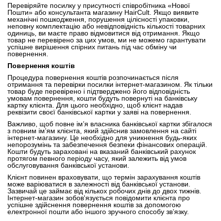
Перевіряйте посилку у присутності співробітника «Нової
Пошти» або консультанта магазину HairCult. Якщо виявите
механічні пошкодження, порушення цілісності упаковки,
неповну комплектацію або невідповідність кількості товарних
одиниць, ви маєте право відмовитися від отримання. Якщо
товар не перевірено за цих умов, ми не можемо гарантувати
успішне вирішення спірних питань під час обміну чи
повернення.
Повернення коштів
Процедура повернення коштів розпочинається після
отримання та перевірки посилки інтернет-магазином. Як тільки
товар буде перевірено і підтверджено його відповідність
умовам повернення, кошти будуть повернуті на банківську
картку клієнта. Для цього необхідно, щоб клієнт надав
реквізити своєї банківської картки у заяві на повернення.
Важливо, щоб повне ім’я власника банківської картки збігалося
з повним ім’ям клієнта, який здійснив замовлення на сайті
інтернет-магазину. Це необхідно для уникнення будь-яких
непорозумінь та забезпечення безпеки фінансових операцій.
Кошти будуть зараховані на вказаний банківський рахунок
протягом певного періоду часу, який залежить від умов
обслуговування банківської установи.
Клієнт повинен враховувати, що термін зарахування коштів
може варіюватися в залежності від банківської установи.
Зазвичай це займає від кількох робочих днів до двох тижнів.
Інтернет-магазин зобов'язується повідомити клієнта про
успішне здійснення повернення коштів за допомогою
електронної пошти або іншого зручного способу зв’язку.