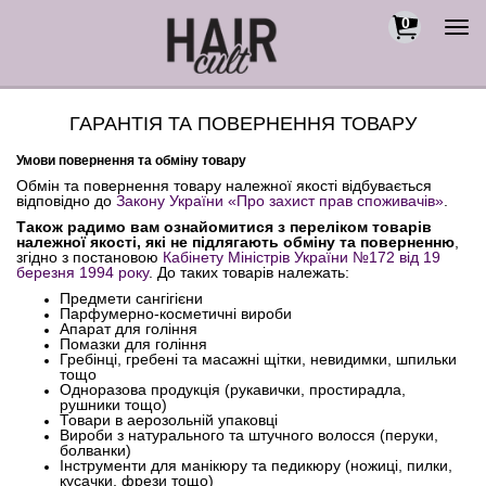
0
Togg
navi
ГАРАНТІЯ ТА ПОВЕРНЕННЯ ТОВАРУ
Умови повернення
та обміну товару
Обмін та повернення товару належної якості відбувається
відповідно до
Закону України «Про захист прав споживачів»
.
Також радимо вам ознайомитися з переліком товарів
належної якості, які не підлягають обміну та поверненню
,
згідно з постановою
Кабінету Міністрів України №172 від 19
березня 1994 року
. До таких товарів належать:
Предмети сангігієни
Парфумерно-косметичні вироби
Апарат для гоління
Помазки для гоління
Гребінці, гребені та масажні щітки, невидимки, шпильки
тощо
Одноразова продукція (рукавички, простирадла,
рушники тощо)
Товари в аерозольній упаковці
Вироби з натурального та штучного волосся (перуки,
болванки)
Інструменти для манікюру та педикюру (ножиці, пилки,
кусачки, фрези тощо)