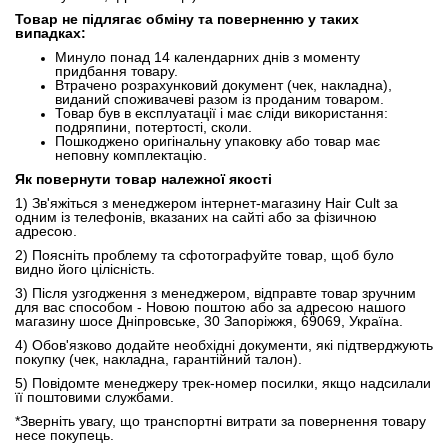
Товар не підлягає обміну та поверненню у таких
випадках:
Минуло понад 14 календарних днів з моменту
придбання товару.
Втрачено розрахунковий документ (чек, накладна),
виданий споживачеві разом із проданим товаром.
Товар був в експлуатації і має сліди використання:
подряпини, потертості, сколи.
Пошкоджено оригінальну упаковку або товар має
неповну комплектацію.
Як повернути товар належної якості
1) Зв'яжіться з менеджером інтернет-магазину Hair Cult за
одним із телефонів, вказаних на сайті або за фізичною
адресою.
2) Поясніть проблему та сфотографуйте товар, щоб було
видно його цілісність.
3) Після узгодження з менеджером, відправте товар зручним
для вас способом - Новою поштою або за адресою нашого
магазину шосе Дніпровське, 30 Запоріжжя, 69069, Україна.
4) Обов'язково додайте необхідні документи, які підтверджують
покупку (чек, накладна, гарантійний талон).
5) Повідомте менеджеру трек-номер посилки, якщо надсилали
її поштовими службами.
*Зверніть увагу, що транспортні витрати за повернення товару
несе покупець.