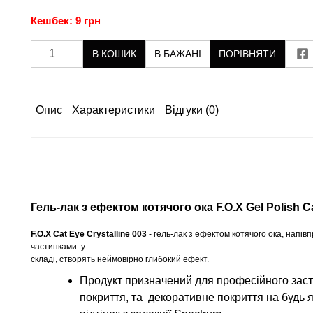
Кешбек: 9 грн
В КОШИК
В БАЖАНІ
ПОРІВНЯТИ
Опис
Характеристики
Відгуки
(0)
Гель-лак з ефектом котячого ока F.O.X Gel Polish C
F.O.X Cat Eye Crystalline 003
- гель-лак з ефектом котячого ока, напів
частинками у
складі, створять неймовірно глибокий ефект.
Продукт призначений для професійного заст
покриття, та декоративне покриття на будь 