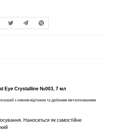
at Eye Crystalline №003, 7 мл
прозорий з ніжним відтінком та дрібними металізованими
осування. Наноситься як самостійне
який