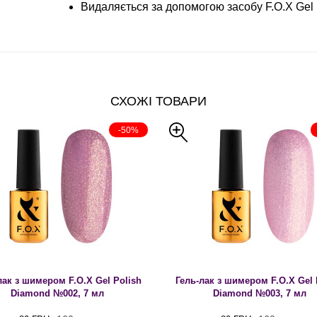
Видаляється за допомогою засобу F.O.X Gel
СХОЖІ ТОВАРИ
-50%
лак з шимером F.O.X Gel Polish
Гель-лак з шимером F.O.X Gel 
Diamond №002, 7 мл
Diamond №003, 7 мл