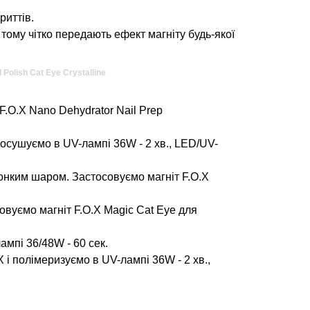
риттів.
 тому чітко передають ефект магніту будь-якої
Polish Cat Eye Crystalline
.O.X Nano Dehydrator Nail Prep
росушуємо в UV-лампі 36W - 2 хв., LED/UV-
онким шаром. Застосовуємо магніт F.O.X
овуємо магніт F.O.X Magic Cat Eye для
ампі 36/48W - 60 сек.
і полімеризуємо в UV-лампі 36W - 2 хв.,