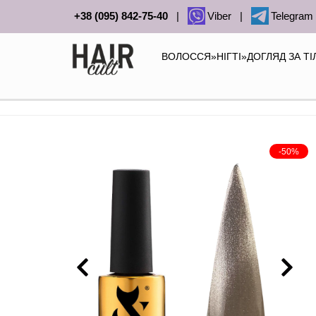
+38 (095) 842-75-40
|
Viber
|
Telegram
ВОЛОССЯ
»
НІГТІ
»
ДОГЛЯД ЗА Т
-50%