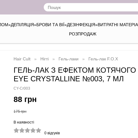
ІЛОМ
»
ДЕПІЛЯЦІЯ
»
БРОВИ ТА ВІЇ
»
ДЕЗІНФЕКЦІЯ
»
ВИТРАТНІ МАТЕРІ
РОЗПРОДАЖ
Hair Cult
Нігті
Гель-лаки
Гель-лак F.O.X
ГЕЛЬ-ЛАК З ЕФЕКТОМ КОТЯЧОГО О
EYE CRYSTALLINE №003, 7 МЛ
CY-Cr003
88 грн
175 грн
В наявності
0
відгуків