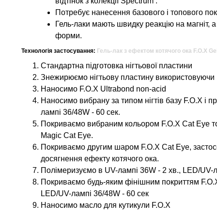
відтінок з колекції Spectrum .
Потребує нанесення базового і топового пок
Гель-лаки мають швидку реакцію на магніт, а
форми.
Технологія застосування:
Гель-лак з ефектом котячого ока F.O.X Gel 
Стандартна підготовка нігтьової пластини
Знежирюємо нігтьову пластину використовуючи F
Наносимо F.O.X Ultrabond non-acid
Наносимо вибрану за типом нігтів базу F.O.X і п
лампі 36/48W - 60 сек.
Покриваємо вибраним кольором F.O.X Cat Eye т
Magic Cat Eye.
Покриваємо другим шаром F.O.X Cat Eye, застос
досягнення ефекту котячого ока.
Полімеризуємо в UV-лампі 36W - 2 хв., LED/UV-л
Покриваємо будь-яким фінішним покриттям F.O.X 
LED/UV-лампі 36/48W - 60 сек
Наносимо масло для кутикули F.O.X