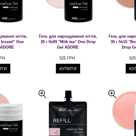
ування нігтів,
Гель для нарощування нігтів,
Гель для наро
 kissed" One
30 г №09 "Milk tea" One Drop
30 г №10 "Br
l ADORE
Gel ADORE
Drop G
ГРН
525 ГРН
525
ИТИ
КУПИТИ
КУ