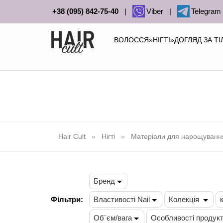
+38 (095) 842-75-40
|
Viber
|
Telegram
ВОЛОССЯ
»
НІГТІ
»
ДОГЛЯД ЗА Т
Hair Cult
Нігті
Матеріали для нарощування 
Бренд
Фільтри:
Властивості Nail
Колекція
Об`єм/вага
Особливості продук