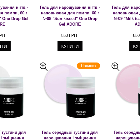
ування нігтв -
Гель для нарощування нігтв -
Гель для наро
я помпи, 60 г
наповнювач для помпи, 60 г
наповнювач д
" One Drop Gel
№08 "Sun kissed" One Drop
№09 "Milk te
RE
Gel ADORE
A
ГРН
850 ГРН
850
ИТИ
КУПИТИ
КУ
Новинка
ї густини для
Гель середньої густини для
Гель середнь
і зміцнення
нарощування і зміцнення
нарощуванн