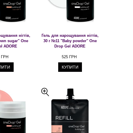
щування нігтів,
Гель для нарощування нігтів,
own sugar" One
30 г №11 "Baby powder" One
el ADORE
Drop Gel ADORE
 ГРН
525 ГРН
ПИТИ
КУПИТИ