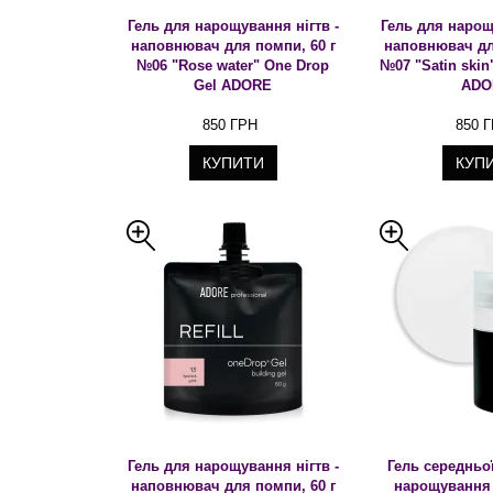
Гель для нарощування нігтв -
Гель для нарощ
наповнювач для помпи, 60 г
наповнювач дл
№06 "Rose water" One Drop
№07 "Satin skin
Gel ADORE
ADO
850 ГРН
850 
КУПИТИ
КУП
Гель для нарощування нігтв -
Гель середньо
наповнювач для помпи, 60 г
нарощування 