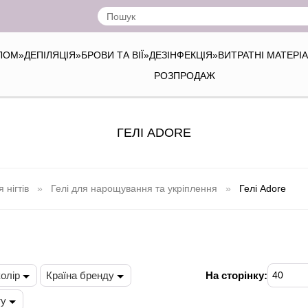
ІЛОМ
»
ДЕПІЛЯЦІЯ
»
БРОВИ ТА ВІЇ
»
ДЕЗІНФЕКЦІЯ
»
ВИТРАТНІ МАТЕРІ
РОЗПРОДАЖ
ГЕЛІ ADORE
нігтів
Гелі для нарощування та укріплення
Гелі Adore
колір
Країна бренду
На сторінку:
40
ту