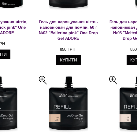
ування нігтів,
Гель для нарощування нігтв -
Гель для наро
tick pink" One
наповнювач для помпи, 60 г
наповнювач д
l ADORE
№02 "Ballerina pink" One Drop
№03 "Melted
Gel ADORE
Drop G
ГРН
850 ГРН
850
ИТИ
КУПИТИ
КУ