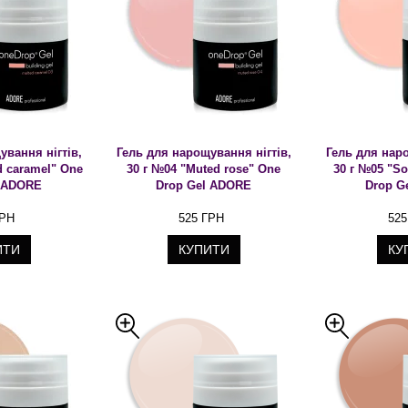
ування нігтів,
Гель для нарощування нігтів,
Гель для наро
d caramel" One
30 г №04 "Muted rose" One
30 г №05 "So
l ADORE
Drop Gel ADORE
Drop G
ГРН
525 ГРН
525
ИТИ
КУПИТИ
КУ