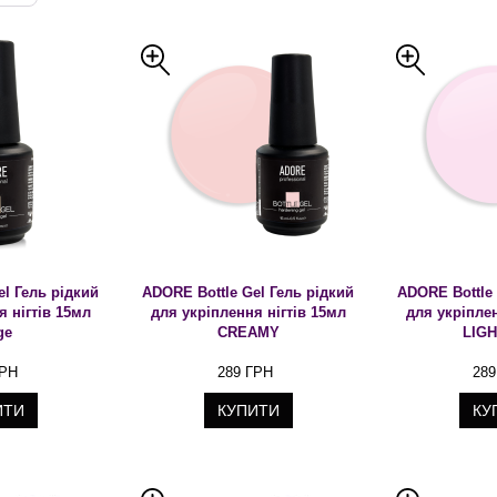
el Гель рідкий
ADORE Bottle Gel Гель рідкий
ADORE Bottle 
я нігтів 15мл
для укріплення нігтів 15мл
для укріплен
ge
CREAMY
LIGH
ГРН
289 ГРН
289
ИТИ
КУПИТИ
КУ