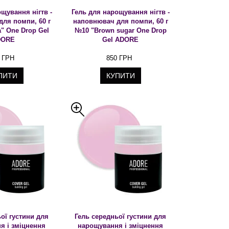
щування нігтв -
Гель для нарощування нігтв -
ля помпи, 60 г
наповнювач для помпи, 60 г
a" One Drop Gel
№10 "Brown sugar One Drop
DORE
Gel ADORE
 ГРН
850 ГРН
ПИТИ
КУПИТИ
ої густини для
Гель середньої густини для
я і зміцнення
нарощування і зміцнення