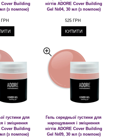
 Cover Building
нігтів ADORE Cover Building
 мл (з помпою)
Gel №04, 30 мл (з помпою)
 ГРН
525 ГРН
ПИТИ
КУПИТИ
ої густини для
Гель середньої густини для
я і зміцнення
нарощування і зміцнення
 Cover Building
нігтів ADORE Cover Building
 мл (з помпою)
Gel №09, 30 мл (з помпою)