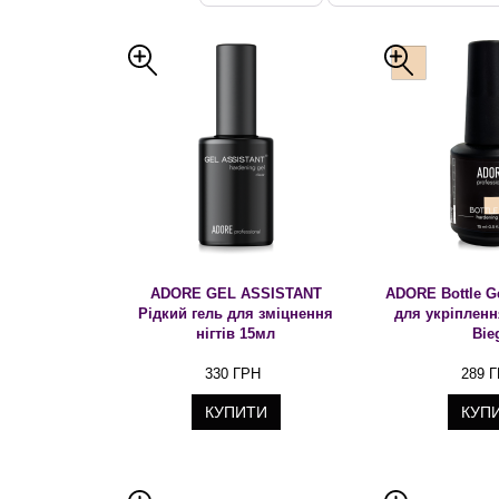
ADORE GEL ASSISTANT
ADORE Bottle G
Рідкий гель для зміцнення
для укріпленн
нігтів 15мл
Bie
330 ГРН
289 
КУПИТИ
КУП