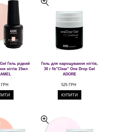
Gel Гель рідкий
Гель для нарощування нігтів,
ня нігтів 15мл
30 г №"Clear" One Drop Gel
RAMEL
ADORE
 ГРН
525 ГРН
ПИТИ
КУПИТИ