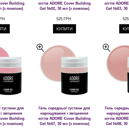
over Building
нігтів ADORE Cover Building
нігтів ADORE
л (з помпою)
Gel №02, 30 мл (з помпою)
Gel №03, 30
ГРН
525 ГРН
525
ИТИ
КУПИТИ
КУ
ї густини для
Гель середньої густини для
Гель середнь
і зміцнення
нарощування і зміцнення
нарощуванн
over Building
нігтів ADORE Cover Building
нігтів ADORE
л (з помпою)
Gel №07, 30 мл (з помпою)
Gel №08, 30