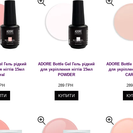
el Гель рідкий
ADORE Bottle Gel Гель рідкий
ADORE Bottle 
я нігтів 15мл
для укріплення нігтів 15мл
для укріплен
ral
POWDER
СA
ГРН
289 ГРН
289
ИТИ
КУПИТИ
КУ