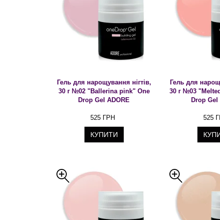
Гель для нарощування нігтів,
Гель для нарощ
30 г №02 "Ballerina pink" One
30 г №03 "Melte
Drop Gel ADORE
Drop Ge
525 ГРН
525 
КУПИТИ
КУП