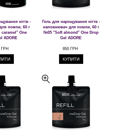
щування нігтв -
Гель для нарощування нігтв -
ля помпи, 60 г
наповнювач для помпи, 60 г
 caramel" One
№05 "Soft almond" One Drop
el ADORE
Gel ADORE
 ГРН
850 ГРН
ПИТИ
КУПИТИ