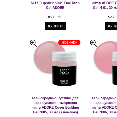
№13 "Lipstick pink" One Drop
нігтів ADORE C
Gel ADORE
Gel №01, 30 м
850 ГРН
525 
КУПИТИ
КУП
НОВИНКА
Гель середньої густини для
Гель середньо
нарощування і зміцнення
нарощування 
нігтів ADORE Cover Building
нігтів ADORE C
Gel №05, 30 мл (з помпою)
Gel №06, 30 м