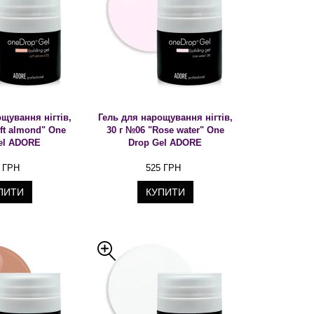
щування нігтів,
Гель для нарощування нігтів,
ft almond" One
30 г №06 "Rose water" One
el ADORE
Drop Gel ADORE
 ГРН
525 ГРН
ПИТИ
КУПИТИ