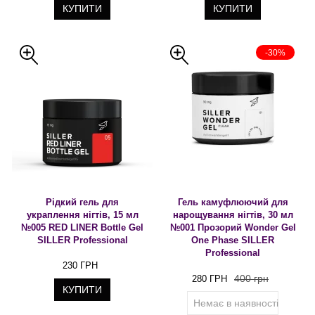
КУПИТИ
КУПИТИ
-30%
Рідкий гель для
Гель камуфлюючий для
украплення нігтів, 15 мл
нарощування нігтів, 30 мл
№005 RED LINER Bottle Gel
№001 Прозорий Wonder Gel
SILLER Professional
One Phase SILLER
Professional
230 ГРН
400 грн
280 ГРН
КУПИТИ
Немає в наявності