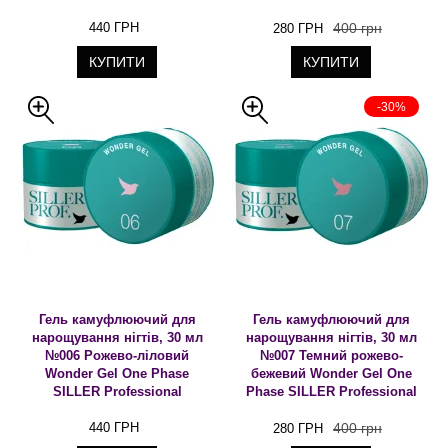
440 ГРН
400 грн
280 ГРН
КУПИТИ
КУПИТИ
-30%
Гель камуфлюючий для
Гель камуфлюючий для
нарощування нігтів, 30 мл
нарощування нігтів, 30 мл
№006 Рожево-ліловий
№007 Темний рожево-
Wonder Gel One Phase
бежевий Wonder Gel One
SILLER Professional
Phase SILLER Professional
440 ГРН
400 грн
280 ГРН