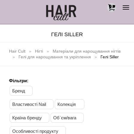
0
Togg
navi
ГЕЛІ SILLER
Hair Cult
Нігті
Матеріали для нарощування нігтів
Гелі для нарощування та укріплення
Гелі Siller
Фільтри:
Бренд
Властивості Nail
Колекція
Країна бренду
Об`єм/вага
Особливості продукту