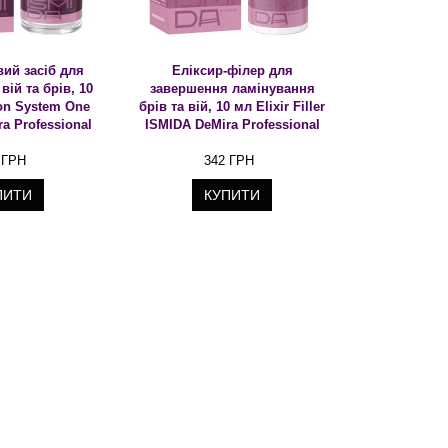
ий засіб для
Еліксир-філер для
вій та брів, 10
завершення ламінування
on System One
брів та вій, 10 мл Elixir Filler
a Professional
ISMIDA DeMira Professional
 ГРН
342 ГРН
ПИТИ
КУПИТИ