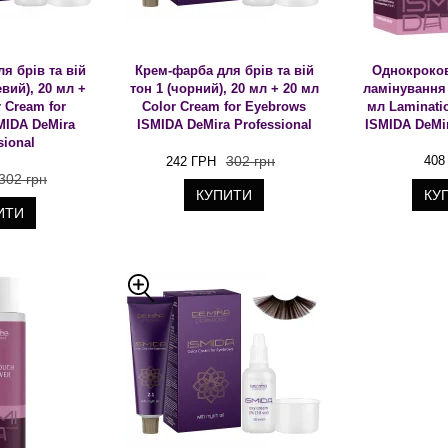
я брів та вій
Крем-фарба для брів та вій
Однокроков
вий), 20 мл +
тон 1 (чорний), 20 мл + 20 мл
ламінування 
 Cream for
Color Cream for Eyebrows
мл Laminati
MIDA DeMira
ISMIDA DeMira Professional
ISMIDA DeMir
sional
302 грн
408
242 ГРН
302 грн
КУПИТИ
КУ
ИТИ