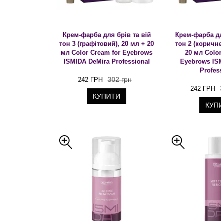
Крем-фарба для брів та вій
Крем-фарба дл
тон 3 (графітовий), 20 мл + 20
тон 2 (коричне
мл Color Cream for Eyebrows
20 мл Color
ISMIDA DeMira Professional
Eyebrows IS
Profes
302 грн
242 ГРН
242 ГРН
КУПИТИ
КУП