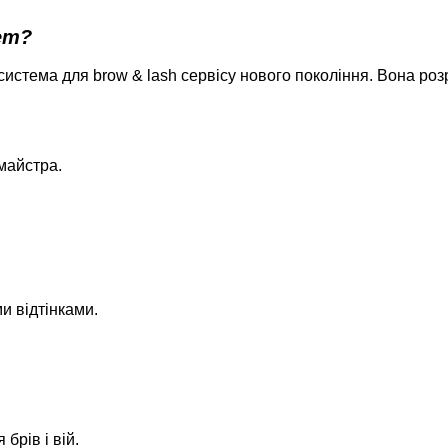
em?
 система для brow & lash сервісу нового покоління. Вона ро
майстра.
и відтінками.
брів і вій.