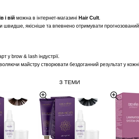
в і вій
можна в інтернет-магазині
Hair Cult
.
ти швидше, якісніше та впевнено отримувати прогнозований 
рт у brow & lash індустрії.
дозволяючи майстру створювати бездоганний результат у кожн
З ТЕМИ