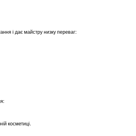
ння і дає майстру низку переваг:
я:
ній косметиці.