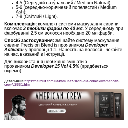
4-5 (Середній натуральний / Medium Natural);
5-6 (середньо-коричневий попелястий / Medium
Ash);
7-8 (Світлий / Light).
Комплектація:
комплект системи маскування сивини
включає
3 тюбики фарби по 40 мл.
У середньому при
фарбуванні 2,5 см волосся необхідно 20 мл фарби.
Спосіб застосування:
змішайте систему маскування
сивини Precision Blend із проявником
Developer
Activator
у пропорції 1:1. Нанесіть на волосся і чекайте
на час, вказаний в інструкції.
Для використання необхідно змішати з
проявником
Developer 15 Vol 4.5%
(придбається
окремо).
Детальніше:
https://haircult.com.ua/kamuflaz-sivini-dla-colovikiv/american-
crew/c299f1.html