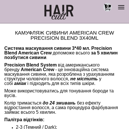
0
Togg
navi
КАМУФЛЯЖ СИВИНИ AMERICAN CREW
PRECISION BLEND 3X40ML
Система маскування сивини 3*40 мл. Precision
Blend American Crew
допоможе всього
за 5 хвилин
позбутися сивини
.
Precision Blend System
від американського
бренду
American Crew
- це інноваційна система
маскування сивини, яка розроблена з урахуванням
структури чоловічого волосся,
не містить
у
собі
аміак
і підходить для всіх типів шкіри.
Може використовуватись для тонування бороди та
вусів.
Колір тримається
до 24 змивань
без ефекту
відростання волосся, а сама процедура фарбування
займає всього 5 хвилин.
Палітра відтінків:
2-3 (Темний / Dark);