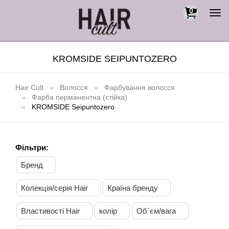
0
Togg
navi
KROMSIDE SEIPUNTOZERO
Hair Cult
Волосся
Фарбування волосся
Фарба перманентна (стійка)
KROMSIDE Seipuntozero
Фільтри:
Бренд
Колекція/серія Hair
Країна бренду
Властивості Hair
колір
Об`єм/вага