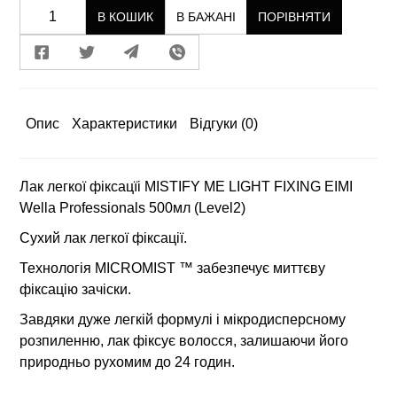
В КОШИК
В БАЖАНІ
ПОРІВНЯТИ
Опис
Характеристики
Відгуки
(0)
Лак легкої фіксацїі MISTIFY ME LIGHT FIXING EIMI
Wella Professionals 500мл (Level2)
Сухий лак легкої фіксації.
Технологія MICROMIST ™ забезпечує миттєву
фіксацію зачіски.
Завдяки дуже легкій формулі і мікродисперсному
розпиленню, лак фіксує волосся, залишаючи його
природньо рухомим до 24 годин.