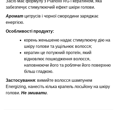
Засіб має формулу з Planoxil RG і кератином, яка
забезпечує стимулюючий ефект шкіри голови.
Аромат
цитрусів і чорної смородини заряджає
енергією.
Особливості продукту:
корень женьшеню надає стимулюючу дію на
шкіру голови та ущільнює волосся;
кератин це потужний протеїн, який
відновлює пошкодження волосся,
наповнюючи його та роблячи його поверхню
більш гладкою.
Застосування
:
вимийте волосся шампунем
Energizing, нанесіть кілька крапель лосьйону на шкіру
голови.
Не змивати
.