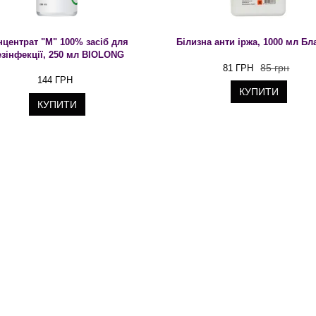
нцентрат "М" 100% засіб для
Білизна анти іржа, 1000 мл Бл
езінфекції, 250 мл BIOLONG
85 грн
81 ГРН
144 ГРН
КУПИТИ
КУПИТИ