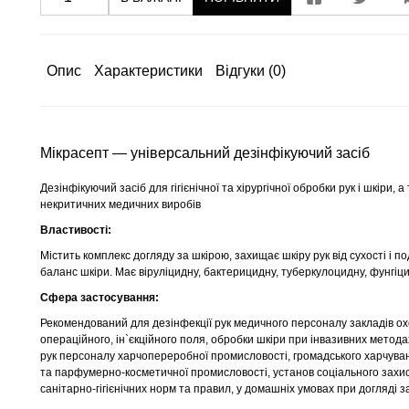
Опис
Характеристики
Відгуки
(0)
Мікрасепт — універсальний дезінфікуючий засіб
Дезінфікуючий засіб для гігієнічної та хірургічної обробки рук і шкіри,
некритичних медичних виробів
Властивості:
Містить комплекс догляду за шкірою, захищає шкіру рук від сухості і 
баланс шкіри. Має віруліцидну, бактерицидну, туберкулоцидну, фунгіци
Сфера
застосування:
Рекомендований для дезінфекції рук медичного персоналу закладів охо
операційного, ін`єкційного поля, обробки шкіри при інвазивних методах
рук персоналу харчопереробної промисловості, громадського харчуванн
та парфумерно-косметичної промисловості, установ соціального захист
санітарно-гігієнічних норм та правил, у домашніх умовах при догляді з