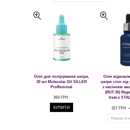
Олія для полірування шкіри,
Олія відновл
30 мл Molecular Oil SILLER
шкіри стоп під
Proffesional
з насінням ам
(ROT-30) Rege
260 ГРН
treat.s ST
КУПИТИ
327 ГРН
Немає в н