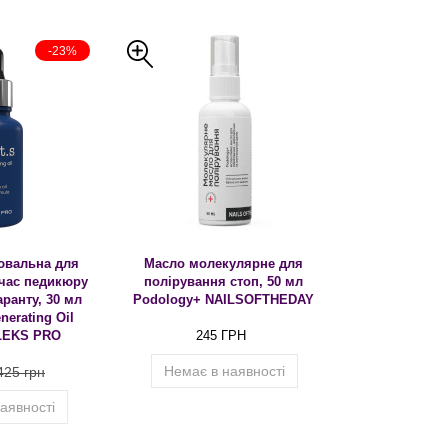
-23%
ювальна для
Масло молекулярне для
 час педикюру
полірування стоп, 50 мл
аранту, 30 мл
Podology+ NAILSOFTHEDAY
nerating Oil
ALEKS PRO
245 ГРН
Немає в наявності
425 грн
аявності