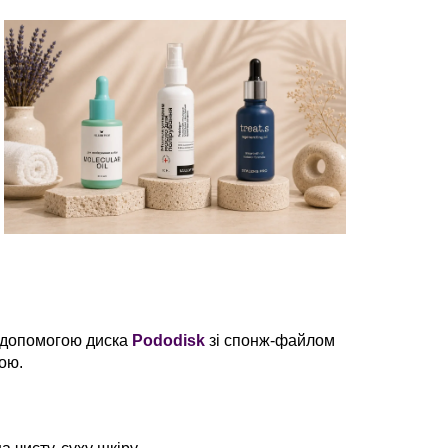
а допомогою диска
Pododisk
зі спонж-файлом
ою.