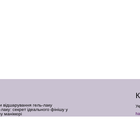
К
и відшарування гель-лаку
Ук
-лаку: секрет ідеального фінішу у
у манікюрі
ha
 верхні форми: що це таке і для кого
+
ь-лаку для нігтів: коли шкода реальна, а
кюрі: професійний секрет бездоганної
Ф