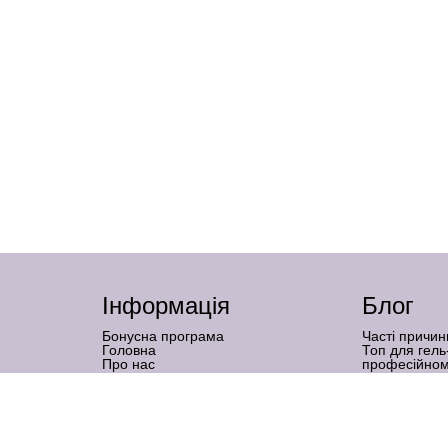
Інформація
Блог
Бонусна програма
Часті причин
Головна
Топ для гель
Про нас
професійном
Бренди
Нарощення на
Графік роботи
підходить
Доставка і оплата
Наслідки гел
Гарантія та повернення товару
коли — міф
Оферта
Тальк у мані