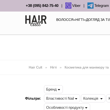
+38 (095) 842-75-40
|
Viber
|
Telegram
ВОЛОССЯ
»
НІГТІ
»
ДОГЛЯД ЗА Т
Hair Cult
Нігті
Косметика для манікюру та
Бренд
Фільтри:
Властивості Nail
Колекція
Особливості продукту