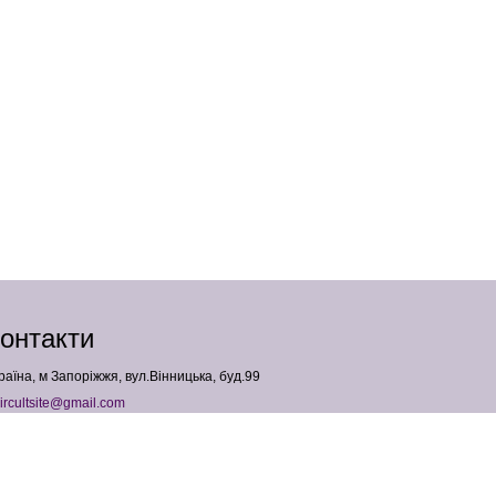
онтакти
раїна, м Запоріжжя, вул.Вінницька, буд.99
ircultsite@gmail.com
380958427540
ОП Падалка Анна Геннадіївна