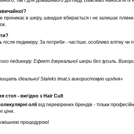
йного, так і для домашнього догляду. Важливо наносити їх на
 звичайної?
 проникає в шкіру, швидше вбирається і не залишає плівки.
ок.
ати?
ь після педикюру. За потреби - частіше, особливо влітку чи п
кого педикюру. Ефект дзеркальної шкіри без зусиль. Викор
ищать ідеально! Staleks treat.s використовую щодня»
стоп - вигідно з Hair Cult
олекулярні олії
від перевірених брендів - тільки професійн
і ціни.
розкішною процедурою!