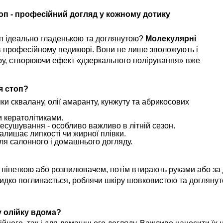
топ - професійний догляд у кожному дотику
оп ідеально гладенькою та доглянутою?
Молекулярні
в професійному педикюрі. Вони не лише зволожують і
туру, створюючи ефект «дзеркального полірування» вже
я стоп?
и сквалану, олії амаранту, кунжуту та абрикосових
 кератолітиками.
ресушування - особливо важливо в літній сезон.
залишає липкості чи жирної плівки.
ля салонного і домашнього догляду.
ь піпеткою або розпилювачем, потім втирають руками або з
идко поглинається, роблячи шкіру шовковистою та доглянут
 олійку вдома?