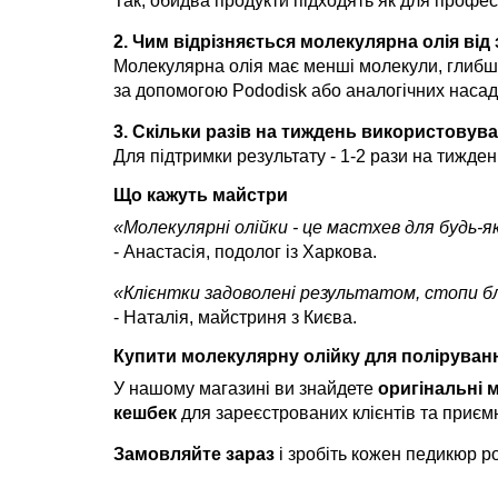
Так, обидва продукти підходять як для професі
2. Чим відрізняється молекулярна олія від
Молекулярна олія має менші молекули, глибше
за допомогою Pododisk або аналогічних насад
3. Скільки разів на тиждень використовув
Для підтримки результату - 1-2 рази на тижден
Що кажуть майстри
«Молекулярні олійки - це мастхев для будь-я
- Анастасія, подолог із Харкова.
«Клієнтки задоволені результатом, стопи бл
- Наталія, майстриня з Києва.
Купити молекулярну олійку для полірування 
У нашому магазині ви знайдете
оригінальні м
кешбек
для зареєстрованих клієнтів та приємн
Замовляйте зараз
і зробіть кожен педикюр 