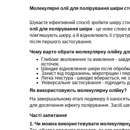
Молекулярні олії для полірування шкіри с
Шукаєте ефективний спосіб зробити шкіру ст
олії для полірування шкіри
- це нове слово 
пом’якшують шкіру, а й відновлюють її струк
після першого застосування.
Чому варто обрати молекулярну олійку дл
Глибоке зволоження та живлення - завдяк
кісточок.
Швидке відновлення шкіри після обробки
Захист від подразнень, мікротріщин і пе
Легка текстура - швидко вбирається, не 
Універсальне застосування - підходить д
Як використовують молекулярну олійку?
На завершальному етапі педикюру її наносят
для досягнення ефекту полірування. Засіб шв
Часті запитання
1. Чи можна використовувати молекулярну