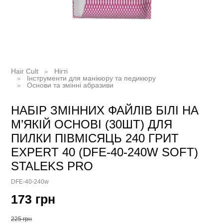
Hair Cult
Нігті
Інструменти для манікюру та педикюру
Основи та змінні абразиви
НАБІР ЗМІННИХ ФАЙЛІВ БІЛІ НА
М’ЯКІЙ ОСНОВІ (30ШТ) ДЛЯ
ПИЛКИ ПІВМІСЯЦЬ 240 ГРИТ
EXPERT 40 (DFE-40-240W SOFT)
STALEKS PRO
DFE-40-240w
173 грн
225 грн