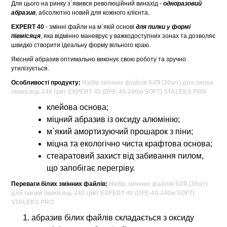
Для цього на ринку з`явився революційний винахід -
одноразовий
абразив
, абсолютно новий для кожного клієнта.
EXPERT 40
- змінні файли на м`якій основі
для пилки у формі
півмісяця
, яка відмінно маневрує у важкодоступних зонах та дозволяє
швидко створити ідеальну форму вільного краю.
Якісний абразив оптимально виконує свою роботу та зручно
утилізується.
Особливості продукту:
Набір змінних файлів БІЛІ (30шт) для пилки
півмісяць 240 грит EXPERT 40 (DFE-40-240w SOFT) STALEKS PRO
клейова основа;
міцний абразив із оксиду алюмінію;
м`який амортизуючий прошарок з піни;
міцна та екологічно чиста крафтова основа;
стеаратовий захист від забивання пилом,
що запобігає перегріву.
Переваги білих змінних файлів:
Набір змінних файлів БІЛІ (30шт)
для пилки півмісяць 240 грит EXPERT 40 (DFE-40-240w SOFT)
STALEKS PRO
абразив білих файлів складається з оксиду