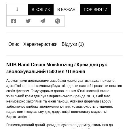
В КОШИК
В БАЖАНІ
ПОРІВНЯТИ
Опис
Характеристики
Відгуки
(1)
NUB Hand Cream Moisturizing / Крем для рук
зволожувальний / 500 мл / Півонія
Ароматними доглядовими засобами користуватися дуже приємно,
адже їхні запашні композиції здатні підняти настрій і розвіяти негатив
своїм флером. Тому чудовим доповненням б`юті-колекції стане
живильний крем для рук американського бренда NUB, який має
неймовірно захопливі та ніжні пахощі. Активна формула засобу
забезпечує глибоке зволоження клітин, усуває сухість і лущення,
надає пом`якшувальну дію, дарує шкірі шовковисту гладкість і
бархатистість.
Рекомендований даний крем для сухого епідермісу, схильного до