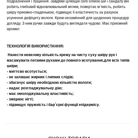
подразнення і лущення. Завдяки цілющій силі олійок ши і сандалу він
робить глибокий відновлювальний вплив, повертає м`якість, робить
шкіру приємно-гладенькою, підвищує її еластичність за рахунок
усунення дефіциту вологи. Крем незамінний для щоденних процедур
догляду. З ним ручки завжди будуть виглядати чудово. Має приємний
аромат.
ТЕХНОЛОГІЯ ВИКОРИСТАННЯ:
Нанести невелику кількість крему на чисту суху шкіру рук і
масажувати легкими рухами до повного всотування.для всіх типів
шкіри;
- миттєво всотується;
- не залишає жирних і липких слідів;
- збагачує шкіру необхідною кількістю вологи;
- надає розгладжувальну дію;
- має омолоджувальну властивість;
- зміцнює нігті;
- підвищує пружність і бар`єрні функції епідермісу.