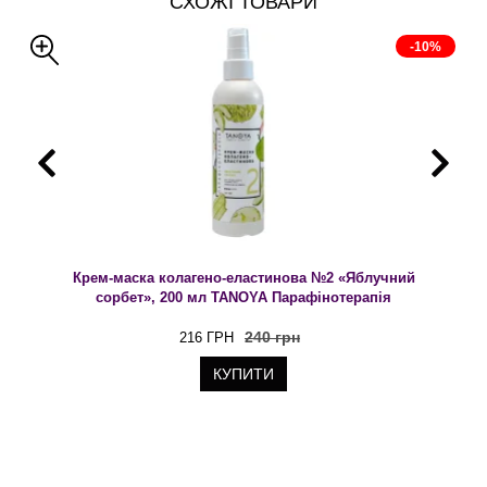
СХОЖІ ТОВАРИ
-10%
Крем-маска колагено-еластинова №2 «Яблучний
сорбет», 200 мл TANOYA Парафінотерапія
240 грн
216 ГРН
КУПИТИ