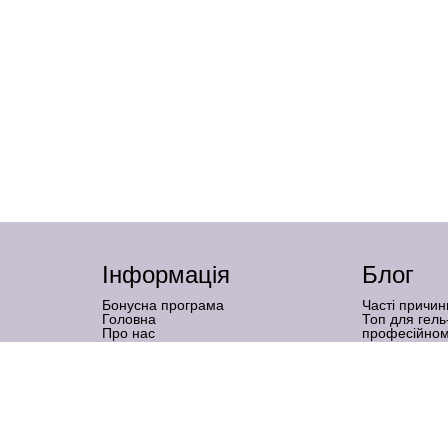
Інформація
Блог
Бонусна програма
Часті причин
Головна
Топ для гель
Про нас
професійном
Бренди
Нарощення на
Графік роботи
підходить
Доставка і оплата
Наслідки гел
Гарантія та повернення товару
коли — міф
Оферта
Тальк у мані
Контакти
роботи
Політика конфіденційності
Металева ге
манікюр без