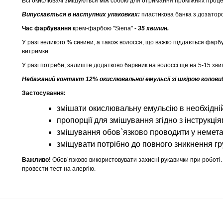
Всі окислювачі змішуються між собою для отримання проміжних проце
Випускається в наступних упаковках:
пластикова банка з дозаторо
Час фарбування
крем-фарбою "Siena" -
35 хвилин.
У разі великого % сивини, а також волосся, що важко піддається фарб
витримки.
У разі потреби, залиште додатково барвник на волоссі ще на 5-15 хви
Небажаний контакт 12% окислювальної емульсії зі шкірою голови
Застосування:
змішати окислювальну емульсію в необхідній
пропорції для змішування згідно з інструкці
змішування обов`язково проводити у немета
зміщувати потрібно до повного зникнення гр
Важливо!
Обов`язково використовувати захисні рукавички при роботі.
провести тест на алергію.