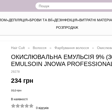
ІЛОМ
»
ДЕПІЛЯЦІЯ
»
БРОВИ ТА ВІЇ
»
ДЕЗІНФЕКЦІЯ
»
ВИТРАТНІ МАТЕРІ
РОЗПРОДАЖ
Hair Cult
Волосся
Фарбування волосся
Окислюва
ОКИСЛЮВАЛЬНА ЕМУЛЬСІЯ 9% (30
EMULSOIN JNOWA PROFESSIONA
29278
234 грн
312 грн
В наявності
0
відгуків