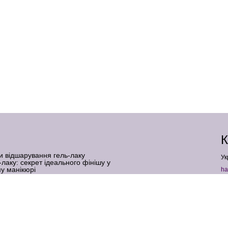
К
и відшарування гель-лаку
Ук
-лаку: секрет ідеального фінішу у
у манікюрі
ha
 верхні форми: що це таке і для кого
+
ь-лаку для нігтів: коли шкода реальна, а
кюрі: професійний секрет бездоганної
Ф
І
ль-фарба: як створити дзеркальний
 помилок