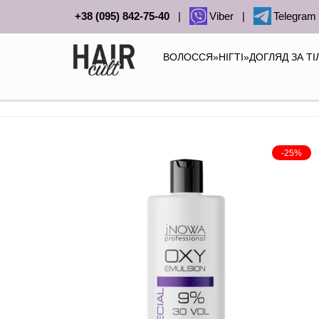
+38 (095) 842-75-40
|
Viber
|
Telegram
ВОЛОССЯ
»
НІГТІ
»
ДОГЛЯД ЗА Т
-25%