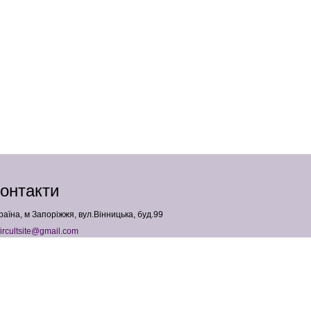
онтакти
раїна, м Запоріжжя, вул.Вінницька, буд.99
ircultsite@gmail.com
380958427540
ОП Падалка Анна Геннадіївна
ПН: 3683004241