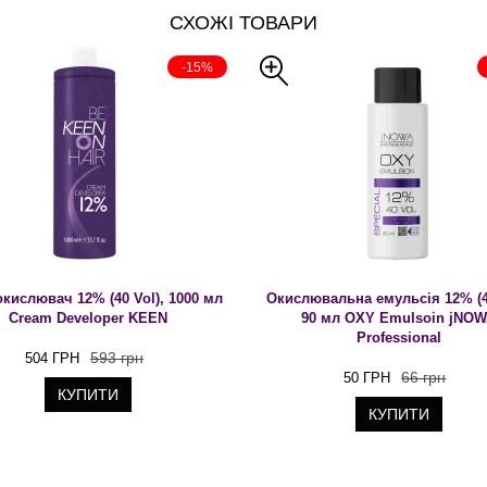
СХОЖІ ТОВАРИ
-15%
кислювач 12% (40 Vol), 1000 мл
Окислювальна емульсія 12% (40
Cream Developer KEEN
90 мл OXY Emulsoin jNO
Professional
593 грн
504 ГРН
66 грн
50 ГРН
КУПИТИ
КУПИТИ