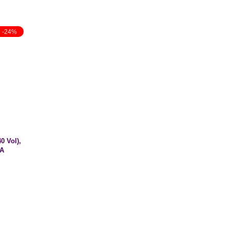
-24%
 Vol),
WA