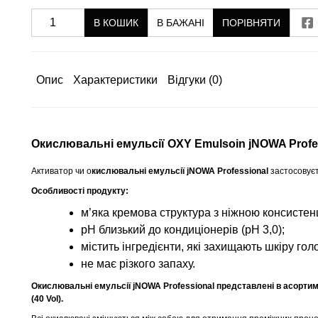
В КОШИК
В БАЖАНІ
ПОРІВНЯТИ
Опис
Характеристики
Відгуки
(0)
Окислювальні емульсії OXY Emulsoin jNOWA Profe
Активатор чи о
кислювальні емульсії jNOWA Professional
застосовуєт
Особливості продукту:
м’яка кремова структура з ніжною консистен
рН близький до кондиціонерів (рН 3,0);
містить інгредієнти, які захищають шкіру го
не має різкого запаху.
Окислювальні емульсії jNOWA Professional представлені в асортименті:
(40 Vol).