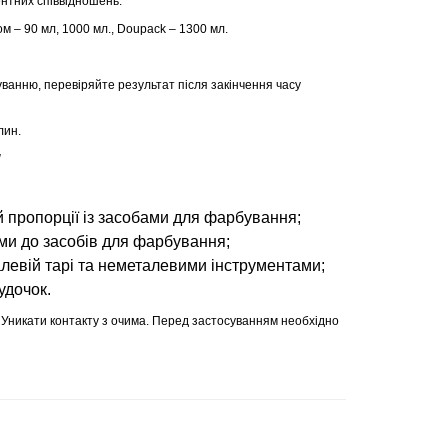
нтних співвідношень.
м – 90 мл, 1000 мл., Doupack – 1300 мл.
уванню, перевіряйте результат після закінчення часу
лин.
!
 пропорції із засобами для фарбування;
ями до засобів для фарбування;
левій тарі та неметалевими інструментами;
удочок.
 Уникати контакту з очима. Перед застосуванням необхідно