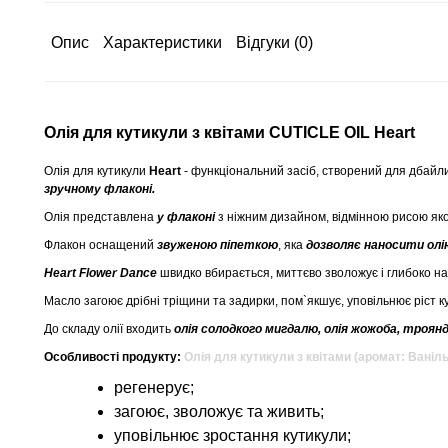
Опис
Характеристики
Відгуки
(0)
Олія для кутикули з квітами CUTICLE OIL Heart
Олія для кутикули
Heart
- функціональний засіб, створений для дбайли
зручному флаконі.
Олія представлена
у флаконі
з ніжним дизайном, відмінною рисою як
Флакон оснащений
звуженою піпеткою
, яка
дозволяє наносити ол
Heart Flower Dance
швидко вбирається, миттєво зволожує і глибоко на
Масло загоює дрібні тріщини та задирки, пом`якшує, уповільнює ріст к
До складу олії входить
олія солодкого мигдалю, олія жожоба, троянди
Особливості продукту:
Олія для кутикули з квітами (аромат: Ваніль
регенерує;
загоює, зволожує та живить;
уповільнює зростання кутикули;