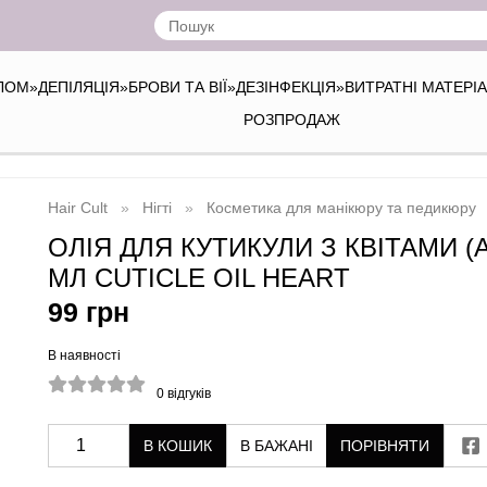
ІЛОМ
»
ДЕПІЛЯЦІЯ
»
БРОВИ ТА ВІЇ
»
ДЕЗІНФЕКЦІЯ
»
ВИТРАТНІ МАТЕРІ
РОЗПРОДАЖ
Hair Cult
Нігті
Косметика для манікюру та педикюру
ОЛІЯ ДЛЯ КУТИКУЛИ З КВІТАМИ (А
МЛ CUTICLE OIL HEART
99 грн
В наявності
0
відгуків
В КОШИК
В БАЖАНІ
ПОРІВНЯТИ