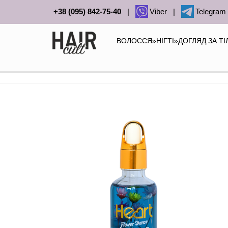
+38 (095) 842-75-40
|
Viber
|
Telegram
ВОЛОССЯ
»
НІГТІ
»
ДОГЛЯД ЗА Т