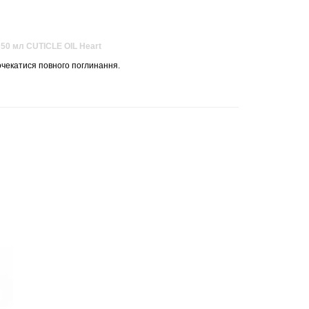
a, 50 мл CUTICLE OIL Heart
дочекатися повного поглинання.