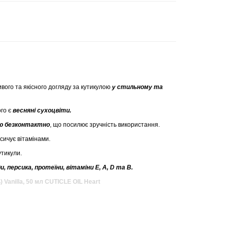
вого та якісного догляду за кутикулою
у стильному та
ого є
весняні сухоцвіти.
ію безконтактно
, що посилює зручність використання.
сичує вітамінами.
утикули.
, персика, протеїни, вітаміни E, A, D та B.
) Vanilla, 50 мл CUTICLE OIL Heart