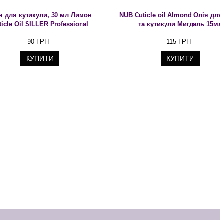
я для кутикули, 30 мл Лимон
NUB Cuticle oil Almond Олія для
ticle Oil SILLER Professional
та кутикули Мигдаль 15м
90 ГРН
115 ГРН
КУПИТИ
КУПИТИ