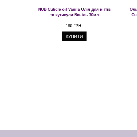
NUB Cuticle oil Vanila Олія для нігтів
Олі
та кутикули Ваніль 30мл
Cu
180 ГРН
КУПИТИ