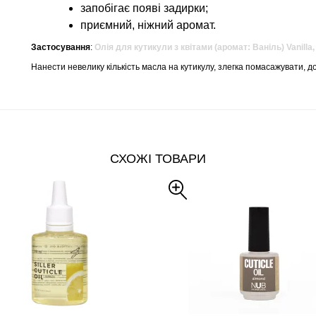
запобігає появі задирки;
приємний, ніжний аромат.
Застосування
:
Олія для кутикули з квітами (аромат: Ваніль) Vanill
Нанести невелику кількість масла на кутикулу, злегка помасажувати, 
СХОЖІ ТОВАРИ