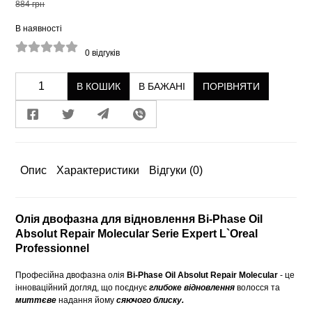
884 грн
В наявності
0
відгуків
В КОШИК
В БАЖАНІ
ПОРІВНЯТИ
Опис
Характеристики
Відгуки
(0)
Олія двофазна для відновлення Bi-Phase Oil
Absolut Repair Molecular Serie Expert L`Oreal
Professionnel
Професійна двофазна олія
Bi-Phase Oil Absolut Repair Molecular
- це
інноваційний догляд, що поєднує
глибоке відновлення
волосся та
миттєве
надання йому
сяючого блиску.