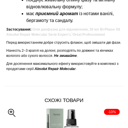
відновлювальну формулу;
має
приємний аромат
із нотами ванілі,
бергамоту та сандалу.
Застосування:
Олія двофазна для відновлення, 30 мл Bi-Phase Oil
Absolut Repair Molecular Serie Expert L`Oreal Professionnel
Перед використанням добре струсніть флакон, щоб змішати дві фази.
Нанесіть 2–3 краплі на долоні, розподіліть по довжині та кінчиках
вологого або сухого волосся.
Не змивайте
.
Для досягнення максимального ефекту використовуйте в комплексі з
продуктами серії
Absolut Repair Molecular
.
СХОЖІ ТОВАРИ
-10%