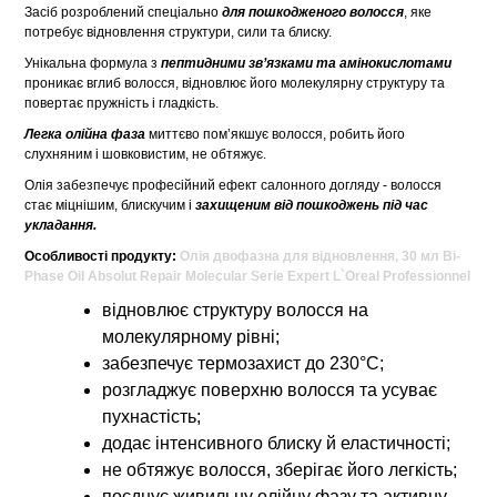
Засіб розроблений спеціально
для пошкодженого волосся
, яке
потребує відновлення структури, сили та блиску.
Унікальна формула з
пептидними зв’язками та амінокислотами
проникає вглиб волосся, відновлює його молекулярну структуру та
повертає пружність і гладкість.
Легка олійна фаза
миттєво пом’якшує волосся, робить його
слухняним і шовковистим, не обтяжує.
Олія забезпечує професійний ефект салонного догляду - волосся
стає міцнішим, блискучим і
захищеним від пошкоджень під час
укладання.
Особливості продукту:
Олія двофазна для відновлення, 30 мл Bi-
Phase Oil Absolut Repair Molecular Serie Expert L`Oreal Professionnel
відновлює структуру волосся на
молекулярному рівні;
забезпечує термозахист до 230°C;
розгладжує поверхню волосся та усуває
пухнастість;
додає інтенсивного блиску й еластичності;
не обтяжує волосся, зберігає його легкість;
поєднує живильну олійну фазу та активну