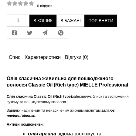
0
відгуків
В КОШИК
В БАЖАНІ
ПОРІВНЯТИ
Опис
Характеристики
Відгуки
(0)
Олія класична живильна для пошкодженого
волосся Classic Oil (Rich type) MIELLE Professional
Олія класична Classic Oil (Rich type)з
абезпечує блиск та зволоження
сухому та пошкодженому волоссю.
Завдяки насиченим та ненасиченим жирним кислотам
запаює
посічені кінчики.
Активні компоненти:
олія аргана
відома зволожує та