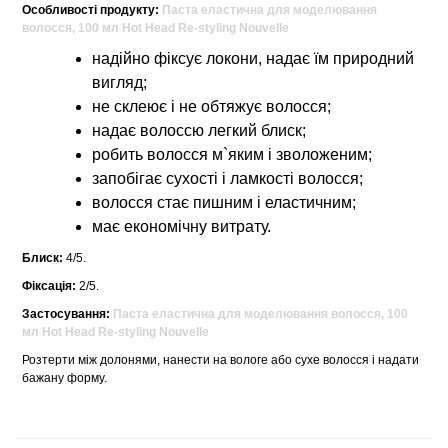
Особливості продукту:
Паста еластична для моделювання
волосся, 100 мл Hot Head Re-styling Nouvelle
надійно фіксує локони, надає їм природний
вигляд;
не склеює і не обтяжує волосся;
надає волоссю легкий блиск;
робить волосся м`яким і зволоженим;
запобігає сухості і ламкості волосся;
волосся стає пишним і еластичним;
має економічну витрату.
Блиск:
4/5.
Фіксація:
2/5.
Застосування:
Паста еластична для моделювання волосся, 100
мл Hot Head Re-styling Nouvelle
Розтерти між долонями, нанести на вологе або сухе волосся і надати
бажану форму.