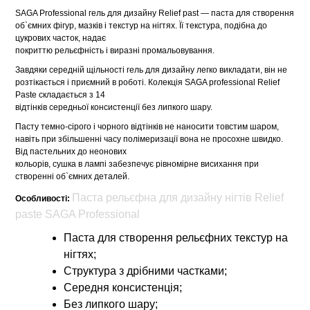
SAGA Professional гель для дизайну Relief past — паста для створення
об`ємних фігур, мазків і текстур на нігтях. Її текстура, подібна до
цукрових часток, надає
покриттю рельєфність і виразні промальовування.
Завдяки середній щільності гель для дизайну легко викладати, він не
розтікається і приємний в роботі. Колекція SAGA professional Relief
Paste складається з 14
відтінків середньої консистенції без липкого шару.
Пасту темно-сірого і чорного відтінків не наносити товстим шаром,
навіть при збільшенні часу полімеризації вона не просохне швидко.
Від пастельних до неонових
кольорів, сушка в лампі забезпечує рівномірне висихання при
створенні об`ємних деталей.
Паста рельєфна для дизайну нігтів Relief
Особливості:
paste SAGA Professional
Паста для створення рельєфних текстур на
нігтях;
Структура з дрібними частками;
Середня консистенція;
Без липкого шару;