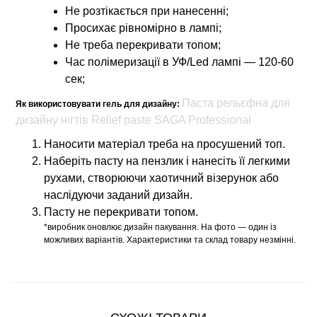
Не розтікається при нанесенні;
Просихає рівномірно в лампі;
Не треба перекривати топом;
Час полімеризації в УФ/Led лампі — 120-60
сек;
Паста рельєфна для
Як використовувати гель для дизайну:
дизайну нігтів Relief paste SAGA Professional
Наносити матеріал треба на просушений топ.
Наберіть пасту на пензлик і нанесіть її легкими
рухами, створюючи хаотичний візерунок або
наслідуючи заданий дизайн.
Пасту не перекривати топом.
*виробник оновлює дизайн пакування. На фото — один із
можливих варіантів. Характеристики та склад товару незмінні.